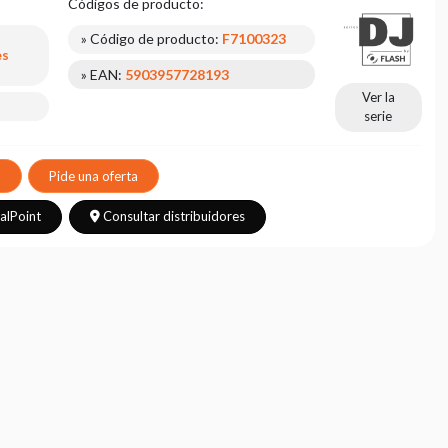
Códigos de producto:
» Código de producto:
F7100323
es
» EAN:
5903957728193
Ver la
serie
o
Pide una oferta
talPoint
Consultar distribuidores