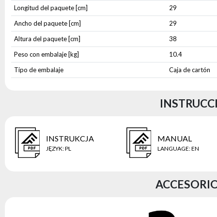
Longitud del paquete [cm]
29
Ancho del paquete [cm]
29
Altura del paquete [cm]
38
Peso con embalaje [kg]
10.4
Tipo de embalaje
Caja de cartón
INSTRUCCI
INSTRUKCJA
MANUAL
JĘZYK
:
PL
LANGUAGE
:
EN
ACCESORIO