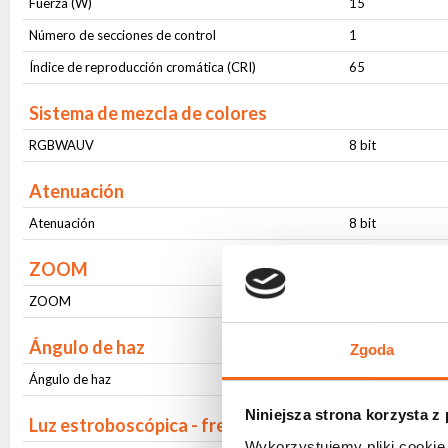
Fuerza (W)
15
Número de secciones de control
1
Índice de reproducción cromática (CRI)
65
Sistema de mezcla de colores
RGBWAUV
8 bit
Atenuación
Atenuación
8 bit
ZOOM
ZOOM
Motorizado (8 bi
Ángulo de haz
Zgoda
Ángulo de haz
Zmienny (10 -70 
Niniejsza strona korzysta z
Luz estroboscópica - frecuencia
Wykorzystujemy pliki cookie 