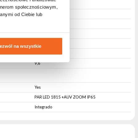
Orificio de montaje
artnerom społecznościowym,
Negro
anymi od Ciebie lub
Pasivo
33
31
ezwól na wszystkie
25
9,6
Yes
PAR LED 1815 +AUV ZOOM IP65
Integrado