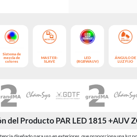
Sistema de
mezcla de
MASTER-
LED
ÁNGULO DE
colores
SLAVE
(RGBWAUV)
LUZ FIJO
ón del Producto PAR LED 1815 +AUV
ia diseñado para uso en exteriores, que proporciona una luz pote