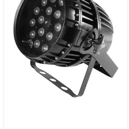
LED
Accesorios
Iluminación
de
exposiciones
Láseres
Luces
estroboscópicas
Luces
guía
Reflectores
Retro
Controladores
DMX
Reflectores
Funciona
con pilas