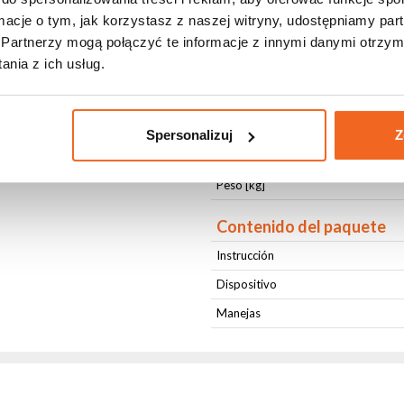
Fijación
ormacje o tym, jak korzystasz z naszej witryny, udostępniamy p
Color de la Carcasa
Partnerzy mogą połączyć te informacje z innymi danymi otrzym
nia z ich usług.
Enfriamiento
Longitud [cm]
Ancho [cm]
Spersonalizuj
Z
Altura [cm]
Peso [kg]
Contenido del paquete
Instrucción
Dispositivo
Manejas