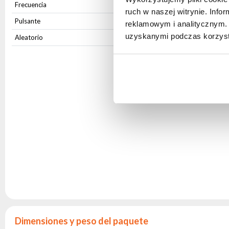
Frecuencia
1-20Hz
ruch w naszej witrynie. Inf
Pulsante
Yes
reklamowym i analitycznym. 
uzyskanymi podczas korzysta
Aleatorio
Yes
Dimensiones y peso del paquete