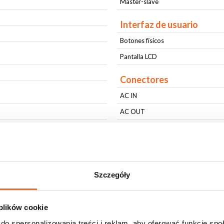
Master-slave
Interfaz de usuario
Botones físicos
Pantalla LCD
Conectores
AC IN
AC OUT
DMX IN
DMX OUT
ts)
Parámetros físicos
Szczegóły
Nivel de protección IP
⁰)
Tipo de vivienda
 plików cookie
Fijación
do spersonalizowania treści i reklam, aby oferować funkcje sp