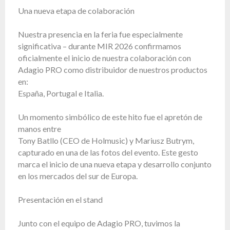
Una nueva etapa de colaboración
Portfolio
Acerca
Nuestra presencia en la feria fue especialmente
de la
significativa – durante MIR 2026 confirmamos
marca
oficialmente el inicio de nuestra colaboración con
flash
Adagio PRO como distribuidor de nuestros productos
Estatuto
en:
España, Portugal e Italia.
Contacto
Carrera
Un momento simbólico de este hito fue el apretón de
manos entre
Solicitud
Tony Batllo (CEO de Holmusic) y Mariusz Butrym,
de
servicio
capturado en una de las fotos del evento. Este gesto
marca el inicio de una nueva etapa y desarrollo conjunto
Devolución
en los mercados del sur de Europa.
del
producto
después
Presentación en el stand
de
probarlo
Junto con el equipo de Adagio PRO, tuvimos la