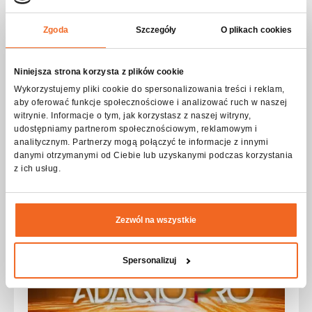
Vale la pena
Zgoda
Szczegóły
O plikach cookies
Niniejsza strona korzysta z plików cookie
leer...
Wykorzystujemy pliki cookie do spersonalizowania treści i reklam,
aby oferować funkcje społecznościowe i analizować ruch w naszej
witrynie. Informacje o tym, jak korzystasz z naszej witryny,
Artículos que también vale la pena leer
udostępniamy partnerom społecznościowym, reklamowym i
analitycznym. Partnerzy mogą połączyć te informacje z innymi
danymi otrzymanymi od Ciebie lub uzyskanymi podczas korzystania
z ich usług.
Zezwól na wszystkie
Spersonalizuj