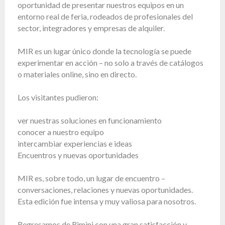
oportunidad de presentar nuestros equipos en un
Leasing
entorno real de feria, rodeados de profesionales del
Preguntas
sector, integradores y empresas de alquiler.
Frecuentes
MIR es un lugar único donde la tecnología se puede
Elegir
experimentar en acción – no solo a través de catálogos
serie
o materiales online, sino en directo.
Los visitantes pudieron:
ver nuestras soluciones en funcionamiento
conocer a nuestro equipo
intercambiar experiencias e ideas
Encuentros y nuevas oportunidades
MIR es, sobre todo, un lugar de encuentro –
conversaciones, relaciones y nuevas oportunidades.
Esta edición fue intensa y muy valiosa para nosotros.
Regresamos de Rimini con una gran satisfacción y