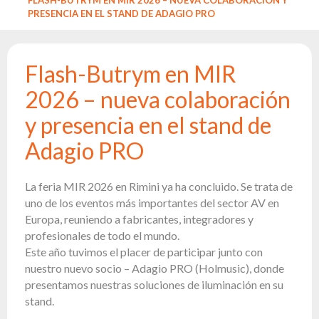
Luces
PRESENCIA EN EL STAND DE ADAGIO PRO
guía
Reflectores
Retro
Flash-Butrym en MIR
Controladores
2026 – nueva colaboración
DMX
y presencia en el stand de
Reflectores
Funciona
Adagio PRO
con pilas
Outlet
La feria MIR 2026 en Rimini ya ha concluido. Se trata de
Archivo
uno de los eventos más importantes del sector AV en
de
Europa, reuniendo a fabricantes, integradores y
productos
profesionales de todo el mundo.
Este año tuvimos el placer de participar junto con
Mirar
nuestro nuevo socio – Adagio PRO (Holmusic), donde
también
presentamos nuestras soluciones de iluminación en su
stand.
News