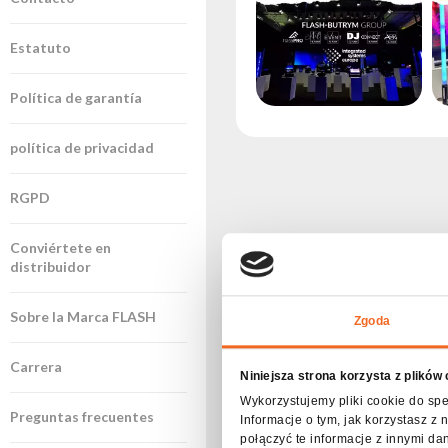
Outlet
Archivo
Estatuto
de
productos
Política de garantía
política de privacidad
RGPD
Conviértete en
distribuidor
Sobre la Marca FLASH
Zgoda
Carrera
Niniejsza strona korzysta z plików
Wykorzystujemy pliki cookie do spe
Preguntas frecuentes
Informacje o tym, jak korzystasz 
połączyć te informacje z innymi da