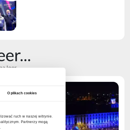
er...
na leer
O plikach cookies
lizować ruch w naszej witrynie.
nalitycznym. Partnerzy mogą
.