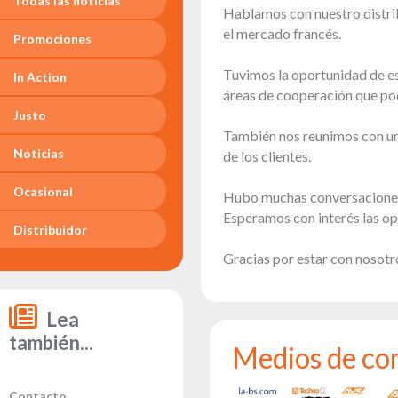
Todas las noticias
LED
Hablamos con nuestro distrib
Accesorios
el mercado francés.
Promociones
Iluminación
Tuvimos la oportunidad de es
In Action
de
áreas de cooperación que po
exposiciones
Justo
Láseres
También nos reunimos con un
Noticias
de los clientes.
Luces
estroboscópicas
Ocasional
Hubo muchas conversaciones q
Luces
Esperamos con interés las opo
guía
Distribuidor
Reflectores
Gracias por estar con nosotr
Retro
Controladores
DMX
Lea
también...
Reflectores
Medios de co
Funciona
con pilas
Contacto