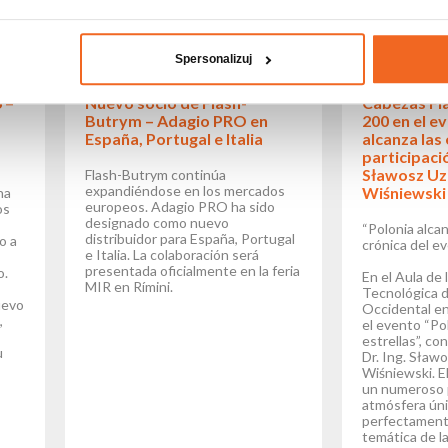
Spersonalizuj
 –
Nuevo socio de Flash-
Cabezas Fl
Butrym – Adagio PRO en
200 en el e
España, Portugal e Italia
alcanza las 
participació
Sławosz Uz
Flash-Butrym continúa
expandiéndose en los mercados
Wiśniewski
ha
europeos. Adagio PRO ha sido
os
designado como nuevo
“Polonia alcan
distribuidor para España, Portugal
o a
crónica del e
e Italia. La colaboración será
presentada oficialmente en la feria
o.
En el Aula de 
MIR en Rímini.
Tecnológica 
uevo
Occidental en
,
el evento “Pol
estrellas”, con
u
Dr. Ing. Sław
Wiśniewski. E
un numeroso p
atmósfera úni
perfectament
temática de l