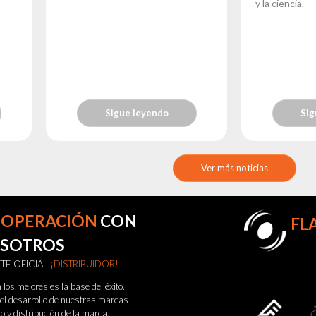
y la ciencia.
Sigue leyendo
Sig
Ver más noticias
OOPERACIÓN
CON
FL
SOTROS
TE OFICIAL
¡DISTRIBUIDOR!
los mejores es la base del éxito.
el desarrollo de nuestras marcas!
o y distribución de la marca.