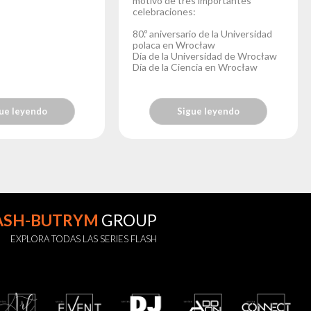
motivo de tres importantes
celebraciones:
80.º aniversario de la Universidad
polaca en Wrocław
Día de la Universidad de Wrocław
Día de la Ciencia en Wrocław
ue leyendo
Sigue leyendo
ASH-BUTRYM
GROUP
EXPLORA TODAS LAS SERIES FLASH