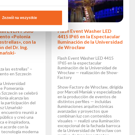
Zezwól na wszystkie
ash EVENT Solo
Flash Event Washer LED
vento «Polonia
4415 IP65 en la Espectacular
estrellas», con la
Iluminación de la Universidad
n del Dr. Ing.
de Wrocław
nański-
Flash Event Washer LED 4415
IP65 en la espectacular
iluminación de la Universidad de
za las estrellas” –
Wrocław — realización de Show-
vento en Szczecin
Factory
la Universidad
Show-Factory de Wrocław, dirigida
de Pomerania
por Marceli Maniak y especializada
 Szczecin se celebró
en la producción de eventos de
onia alcanza las
distintos perfiles — incluidas
 la participación del
iluminaciones arquitectónicas
osz Uznański-
avanzadas y proyectos que
l encuentro reunió a
combinan luz con contenidos
úblico y creó una
visuales — realizó una iluminación
ca e inspiradora,
excepcional de la fachada barroca
e acorde con la
de la Universidad de Wrocław con
a tecnología moderna