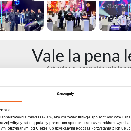
Vale la pena le
Artículos que también vale la pe
Szczegóły
 cookie
rsonalizowania treści i reklam, aby oferować funkcje społecznościowe i ana
z naszej witryny, udostępniamy partnerom społecznościowym, reklamowym i a
nymi otrzymanymi od Ciebie lub uzyskanymi podczas korzystania z ich usług