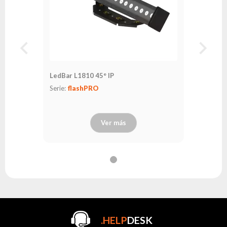
LedBar L1810 45° IP
Serie:
flashPRO
Ver más
.HELP
DESK