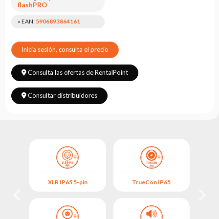
Leasing
flashPRO
Preguntas
» EAN:
5906893864161
Frecuentes
Inicia sesión, consulta el precio
Elegir
serie
Consulta las ofertas de RentalPoint
Consultar distribuidores
OL
XLR IP65 5-pin
TrueCon IP65
M