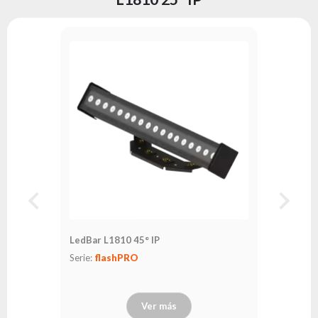
LedBar L1810 45° IP
Serie:
flashPRO
Ver más