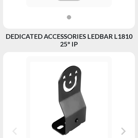
DEDICATED ACCESSORIES LEDBAR L1810
25° IP
STAND F
Serie:
fl