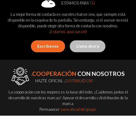
ESTAMOS PARA
TÚ
La mejor forma de contacto es nuestro chat en vivo, que siempre está
disponible en la esquina de tu pantalla. Sin embargo, si el asesor no está
disponible, puede elegir otra forma de contacto con nosotros.
¡Estamos aquí para ti!
Escríbenos
Llama ahora
.COOPERACIÓN
CON NOSOTROS
HAZTE OFICIAL
¡DISTRIBUIDOR!
La cooperación con los mejores es la base del éxito. ¡Cuidemos juntos el
desarrollo de nuestras marcas! Apoyar el desarrollo y distribución de la
marca.
Permanecer
socio oficial del grupo.
Conviértete en distribuidor