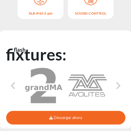
XLR IP65 3-pin
SOUND CONTROL
ÁNGU
fixtures:
flash
Descargar ahora