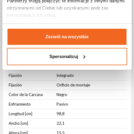
Partnerzy mogą połączyć te informacje z innymi danymi
AC IN
TrueCon IP65
otrzymanymi od Ciebie lub uzyskanymi podczas
AC OUT
TrueCon IP65
korzystania z ich usług.
DMX IN
3-pin XLR IP65
DMX OUT
3-pin XLR IP65
Zezwól na wszystkie
Parámetros físicos
Spersonalizuj
Nivel de protección IP
IP65
Tipo de vivienda
Aluminio
Fijación
Integrado
Fijación
Orificio de montaje
Color de la Carcasa
Negro
Enfriamiento
Pasivo
Longitud [cm]
98,8
Ancho [cm]
22,1
Altura [cm]
15,5