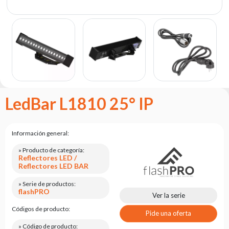
Portfolio
Acerca
de la
marca
flash
Estatuto
Contacto
LedBar L1810 25° IP
Carrera
Solicitud
Información general:
de
servicio
» Producto de categoría:
Reflectores LED /
Reflectores LED BAR
Devolución
del
» Serie de productos:
producto
flashPRO
Ver la serie
después
de
Códigos de producto:
Pide una oferta
probarlo
» Código de producto: