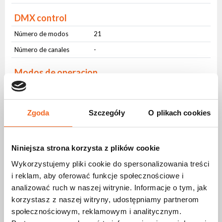
DMX control
Número de modos
21
Número de canales
-
Modos de operacion
DMX512
Yes
Control de sonido
Yes
Zgoda
Szczegóły
O plikach cookies
Auto control
Yes
Master-slave
Yes
Niniejsza strona korzysta z plików cookie
Interfaz de usuario
Wykorzystujemy pliki cookie do spersonalizowania treści
Botones físicos
Yes
i reklam, aby oferować funkcje społecznościowe i
analizować ruch w naszej witrynie. Informacje o tym, jak
Pantalla LCD
Yes
korzystasz z naszej witryny, udostępniamy partnerom
społecznościowym, reklamowym i analitycznym.
Conectores