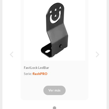
FastLock LedBar
Serie:
flashPRO
Ver más