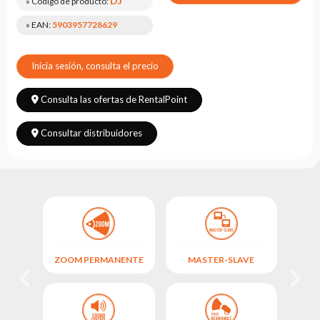
DJ
» Código de producto:
Leasing
» EAN:
5903957728629
Preguntas
Frecuentes
Inicia sesión, consulta el precio
Elegir
serie
Consulta las ofertas de RentalPoint
Consultar distribuidores
ZOOM PERMANENTE
MASTER-SLAVE