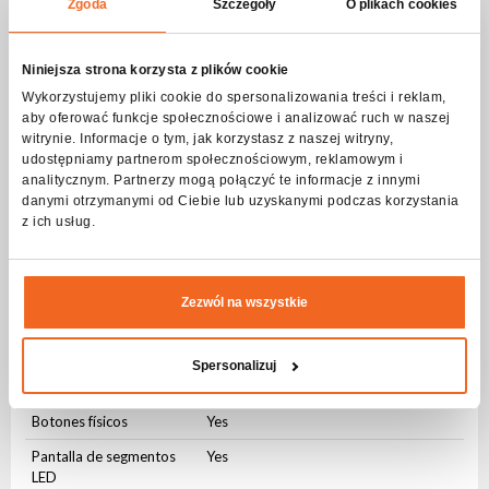
Zgoda
Szczegóły
O plikach cookies
Aleatorio
Yes
Niniejsza strona korzysta z plików cookie
DMX control
Wykorzystujemy pliki cookie do spersonalizowania treści i reklam,
Número de modos
2
aby oferować funkcje społecznościowe i analizować ruch w naszej
witrynie. Informacje o tym, jak korzystasz z naszej witryny,
Número de canales
9-94
udostępniamy partnerom społecznościowym, reklamowym i
analitycznym. Partnerzy mogą połączyć te informacje z innymi
Modos de operacion
danymi otrzymanymi od Ciebie lub uzyskanymi podczas korzystania
z ich usług.
DMX512
Yes
Control de sonido
Yes
Auto control
Yes
Zezwól na wszystkie
Master-slave
Yes
Spersonalizuj
Interfaz de usuario
Botones físicos
Yes
Pantalla de segmentos
Yes
LED