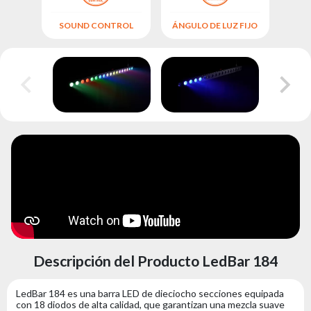
SOUND CONTROL
ÁNGULO DE LUZ FIJO
A
Descripción del Producto LedBar 184
LedBar 184 es una barra LED de dieciocho secciones equipada
con 18 diodos de alta calidad, que garantizan una mezcla suave