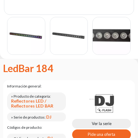
Portfolio
Acerca
de la
marca
flash
Estatuto
Contacto
LedBar 184
Carrera
Solicitud
de
Información general:
servicio
» Producto de categoría:
Reflectores LED /
Devolución
Reflectores LED BAR
del
producto
DJ
» Serie de productos:
después
Ver la serie
de
Códigos de producto:
probarlo
Pide una oferta