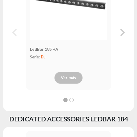
LedBar 185 +A
LedBar 1
Serie:
DJ
Serie:
DJ
Ver más
DEDICATED ACCESSORIES LEDBAR 184