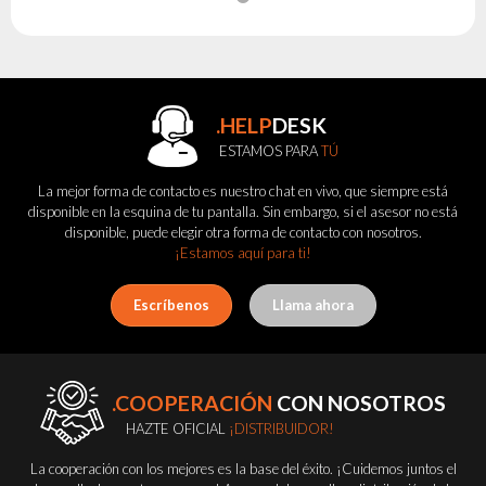
.HELP
DESK
ESTAMOS PARA
TÚ
La mejor forma de contacto es nuestro chat en vivo, que siempre está
disponible en la esquina de tu pantalla. Sin embargo, si el asesor no está
disponible, puede elegir otra forma de contacto con nosotros.
¡Estamos aquí para ti!
Escríbenos
Llama ahora
.COOPERACIÓN
CON NOSOTROS
HAZTE OFICIAL
¡DISTRIBUIDOR!
La cooperación con los mejores es la base del éxito. ¡Cuidemos juntos el