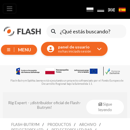
Todos los
productos
Dispositivos
móviles
panel de usuario
MENU
Generadores
no has iniciado sesión
Reflectores
LED
Accesorios
Flash-Butrym Spółka Jawna está ejecutando un proyecto cofinanciado por el Fondo Europeo de
Desarrollo Regional bajo la Submedida 1.1.
Iluminación
de
exposiciones
Rig Expert - ¡distribuidor oficial de Flash-
Sigue
Láseres
Butrym!
leyendo
Luces
estroboscópicas
FLASH-BUTRYM
PRODUCTOS
ARCHIVO
REFLECTORES LED
REFLECTORES LED BAR