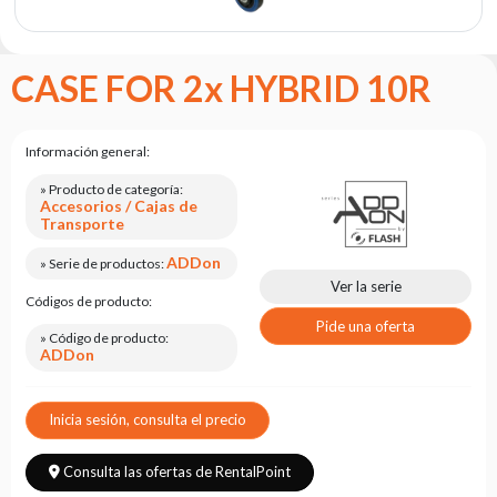
Portfolio
Acerca
CASE FOR 2x HYBRID 10R
de la
marca
flash
Información general:
Estatuto
» Producto de categoría:
Accesorios / Cajas de
Contacto
Transporte
Carrera
ADDon
» Serie de productos:
Solicitud
Ver la serie
Códigos de producto:
de
servicio
Pide una oferta
» Código de producto:
ADDon
Devolución
del
producto
Inicia sesión, consulta el precio
después
de
probarlo
Consulta las ofertas de RentalPoint