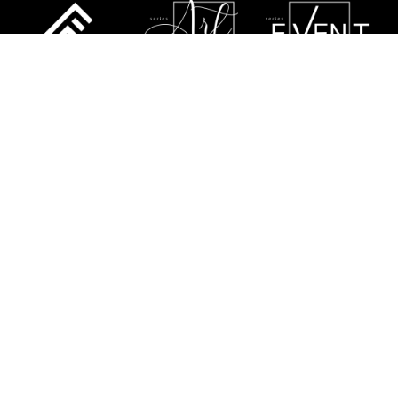
ESTATUTO
POLÍTICA DE PRIVACIDAD
RGPD
POLÍTICA DE GARANTÍA
SERVICIO
CONTÁCTENOS
SITE MAP
FLASH-BUTRYM SP.J.
SKARBIMIERZYCE 18
72-002 DOŁUJE
WOJ. ZACHODNIOPOMORSKIE
NIP: 8521821382