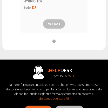
HYBRID 10R
Serie:
DJ
Ver más
.HELP
DESK
ESTAMOS PARA
TÚ
La mejor forma de contacto es nuestro chat en vivo, que siempre está
disponible en la esquina de tu pantalla. Sin embargo, si el asesor no está
disponible, puede elegir otra forma de contacto con nosotros.
¡Estamos aquí para ti!