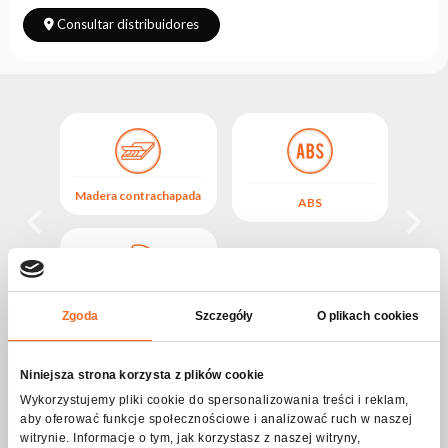
Leasing
Consultar distribuidores
Preguntas
Frecuentes
Elegir
serie
Madera contrachapada
Made
ABS
NEGRO
Zgoda
Szczegóły
O plikach cookies
Descripción del Producto CASE FOR 2x
HYBRID 10R
Niniejsza strona korzysta z plików cookie
Wykorzystujemy pliki cookie do spersonalizowania treści i reklam,
aby oferować funkcje społecznościowe i analizować ruch w naszej
Una enorme caja de transporte para dos dispositivos HYBRID
witrynie. Informacje o tym, jak korzystasz z naszej witryny,
10R garantiza un almacenamiento y transporte seguros, gracias