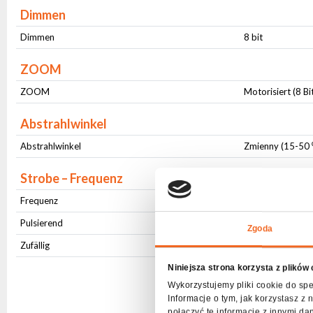
Dimmen
Dimmen
8 bit
ZOOM
ZOOM
Motorisiert (8 Bi
Abstrahlwinkel
Abstrahlwinkel
Zmienny (15-50 
Strobe – Frequenz
Frequenz
1-20Hz
Pulsierend
Ja
Zgoda
Zufällig
Ja
Niniejsza strona korzysta z plików
Wykorzystujemy pliki cookie do spe
Informacje o tym, jak korzystasz 
połączyć te informacje z innymi da