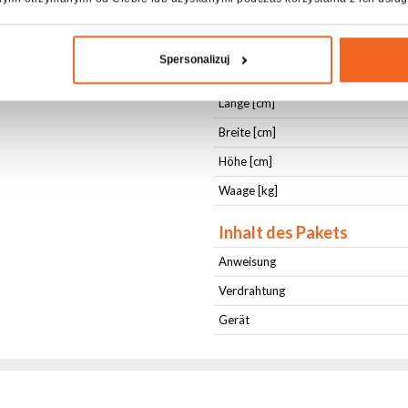
Blockade (Tilt)
Gehäusefarbe
Spersonalizuj
Kühlung
Länge [cm]
Breite [cm]
Höhe [cm]
Waage [kg]
Inhalt des Pakets
Anweisung
Verdrahtung
Gerät