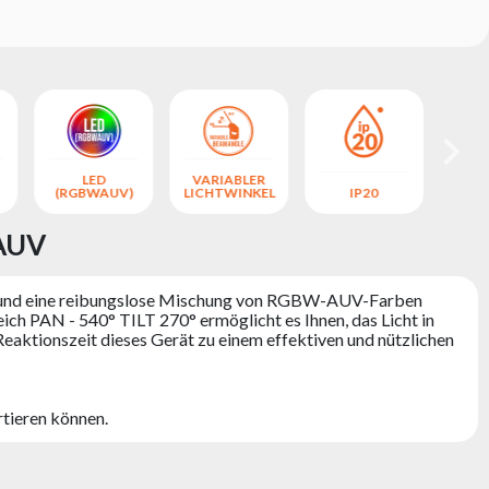
LED
VARIABLER
(RGBWAUV)
LICHTWINKEL
IP20
D
AUV
t und eine reibungslose Mischung von RGBW-AUV-Farben
ch PAN - 540° TILT 270° ermöglicht es Ihnen, das Licht in
Reaktionszeit dieses Gerät zu einem effektiven und nützlichen
rtieren können.