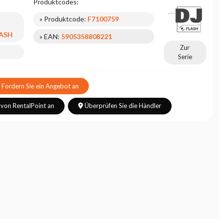
Produktcodes:
» Produktcode:
F7100759
WASH
» EAN:
5905358808221
Zur
Serie
Fordern Sie ein Angebot an
 von RentalPoint an
Überprüfen Sie die Händler