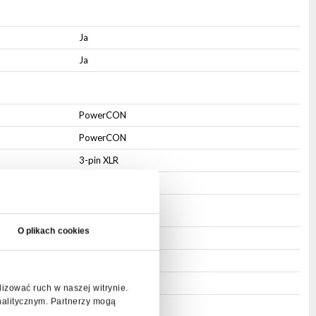
Ja
Ja
PowerCON
PowerCON
3-pin XLR
3-pin XLR
O plikach cookies
IP20
ABS
Befestigungsloch
lizować ruch w naszej witrynie.
nalitycznym. Partnerzy mogą
Nein
.