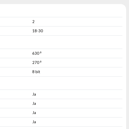
2
18-30
630 ⁰
270 ⁰
8 bit
Ja
Ja
Ja
Ja