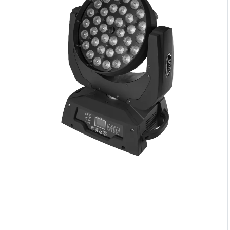
Reflektoren
LED
Zubehör
Ausstellungsbeleuchtung
Laser
Blitze
Leitlichter
Reflektoren
Retro
DMX-
Controller
Reflektoren
Batteriebetrieben
Outlet
Produktarchiv