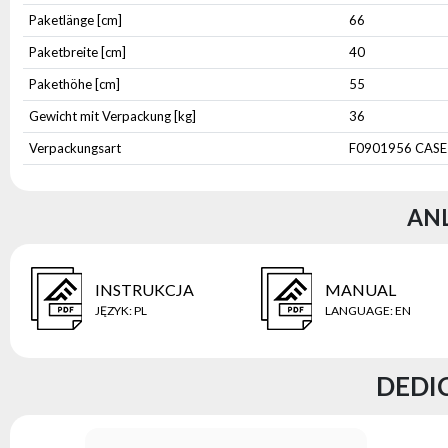
Paketlänge [cm]
66
Paketbreite [cm]
40
Pakethöhe [cm]
55
Gewicht mit Verpackung [kg]
36
Verpackungsart
F0901956 CASE
AN
INSTRUKCJA
MANUAL
JĘZYK
:
PL
LANGUAGE
:
EN
DEDI