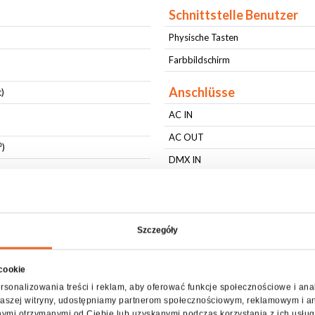
Schnittstelle Benutzer
Physische Tasten
Farbbildschirm
Anschlüsse
t)
AC IN
AC OUT
⁰)
DMX IN
DMX OUT
Physikalische Parameter
Szczegóły
IP-Schutzstufe
Typ Gehäuse
 cookie
Festsetzung
rsonalizowania treści i reklam, aby oferować funkcje społecznościowe i ana
z naszej witryny, udostępniamy partnerom społecznościowym, reklamowym i a
Blockade (Pan)
nymi otrzymanymi od Ciebie lub uzyskanymi podczas korzystania z ich usług