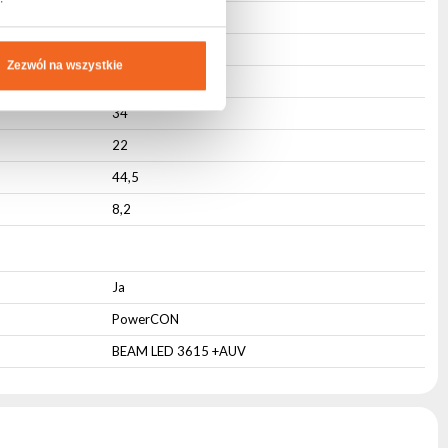
Nein
Schwarz
Zezwól na wszystkie
Aktiv
34
22
44,5
8,2
Ja
PowerCON
BEAM LED 3615 +AUV