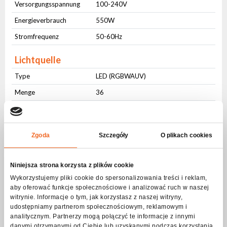
Versorgungsspannung
100-240V
Energieverbrauch
550W
Stromfrequenz
50-60Hz
Lichtquelle
Type
LED (RGBWAUV)
Menge
36
Leistung (W)
15
Farbwiedergabeindex
65
(CRI)
Zgoda
Szczegóły
O plikach cookies
Farbmischsystem
Niniejsza strona korzysta z plików cookie
RGBWAUV
16 bit
Wykorzystujemy pliki cookie do spersonalizowania treści i reklam,
aby oferować funkcje społecznościowe i analizować ruch w naszej
Dimmen
witrynie. Informacje o tym, jak korzystasz z naszej witryny,
udostępniamy partnerom społecznościowym, reklamowym i
Dimmen
8 bit
analitycznym. Partnerzy mogą połączyć te informacje z innymi
danymi otrzymanymi od Ciebie lub uzyskanymi podczas korzystania