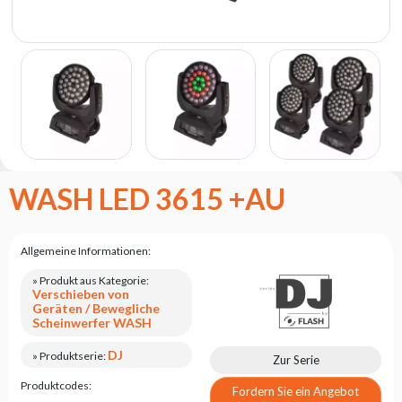
Flash
Satzung
Kontakt
Karriere
Serviceanfrage
Rücksendung
des
WASH LED 3615 +AU
Produkts
nach dem
Test
Allgemeine Informationen:
Leasing
» Produkt aus Kategorie:
Häufig
Verschieben von
Gestellte
Geräten / Bewegliche
Fragen
Scheinwerfer WASH
DJ
» Produktserie:
Zur Serie
Wählen
Serie
Produktcodes:
Fordern Sie ein Angebot