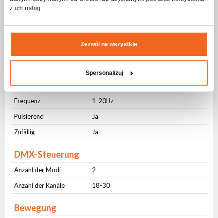
ZOOM
z ich usług.
ZOOM
Motorisiert (8 Bit)
Zezwól na wszystkie
Abstrahlwinkel
Abstrahlwinkel
Zmienny (15-50 ⁰)
Spersonalizuj
Strobe – Frequenz
Frequenz
1-20Hz
Pulsierend
Ja
Zufällig
Ja
DMX-Steuerung
Anzahl der Modi
2
Anzahl der Kanäle
18-30
Bewegung