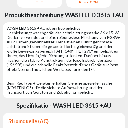
TILT
PowerCON
M
Produktbeschreibung WASH LED 3615 +AU
WASH LED 3615 +AU ist ein bewegliches
Hochleistungswaschgerät, das sehr leistungsstarke 36 x 15-W-
Dioden verwendet und eine reibungslose Mischung von RGBW-
AUV-Farben gewährleistet. Der auf einen Punkt gerichtete
Lichtstrom ist über die gesamte Fläche gleichmäßig und der
große Bewegungsbereich PAN - 540° TILT 270° ermöglicht es
Ihnen, das Licht in jede Richtung zu lenken. Darüber hinaus
machen die stabile Konstruktion, der leise Betrieb, der Zoom
(15°-50°) und die schnelle Reaktionszeit dieses Gerät zu einem
effektiven und nützlichen Werkzeug für jeden DJ.
Beim Kauf von 4 Geräten erhalten Sie eine spezielle Tasche
(KOSTENLOS), die die sichere Aufbewahrung und den
Transport von Geräten und Zubehör ermöglicht.
Spezifikation WASH LED 3615 +AU
Stromquelle (AC)