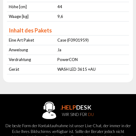
Höhe [cm]
44
Waage [kg]
9,6
Inhalt des Pakets
Eine Art Paket
Case (F0901959)
Anweisung
Ja
Verdrahtung
PowerCON
Gerät
WASH LED 3615 +AU
.HELP
DESK
WIR SIND FÜR
DU
Die beste Form der Kontaktaufnahme ist unser Live-Chat, der immer in der
Ecke Ihres Bildschirms verfügbar ist. Sollte der Berater jedoch nicht