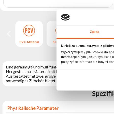
Zgoda
ARZ
PVC-Material
SCHWARZ
PVC-Material
Niniejsza strona korzysta z plików
Produktbes
Wykorzystujemy pliki cookie do spe
Informacje o tym, jak korzystasz 
połączyć te informacje z innymi da
Eine geräumige und multifunktionale Tasche für 2 ParACCU
Hergestellt aus Material mit hoher Abrieb- und Beschädigung
Ausgestattet mit zwei großen Fächern für Geräte, zwei Trageg
notwendiges Zubehör bietet.
Spezif
Physikalische Parameter