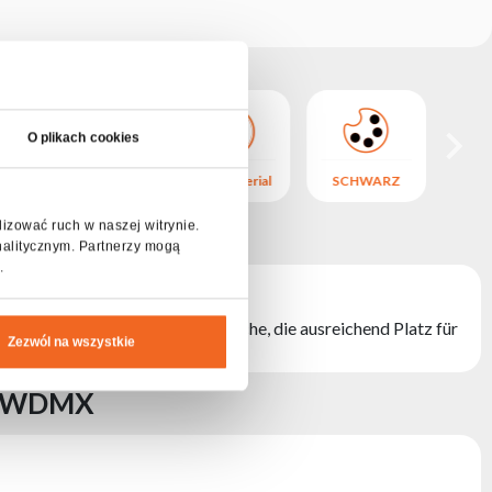
O plikach cookies
SCHWARZ
PVC-Material
SCHWARZ
PVC-
220 IP WDMX
lizować ruch w naszej witrynie.
nalitycznym. Partnerzy mogą
.
den.
sätzlichen geräumigen Außentasche, die ausreichend Platz für
Zezwól na wszystkie
IP WDMX