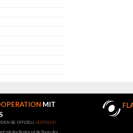
OOPERATION
MIT
FL
S
DEN SIE OFFIZIELL
VERTEILER!
t mit den Besten ist die Basis des