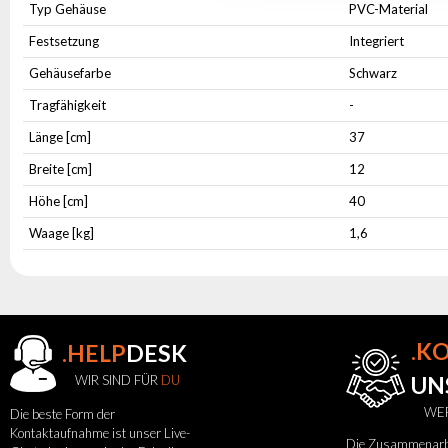
Typ Gehäuse
PVC-Material
Festsetzung
Integriert
Gehäusefarbe
Schwarz
Tragfähigkeit
-
Länge [cm]
37
Breite [cm]
12
Höhe [cm]
40
Waage [kg]
1,6
.K
.HELP
DESK
WIR SIND FÜR
DU
UN
WER
Die beste Form der
Kontaktaufnahme ist unser Live-
Die Zusammenarbei