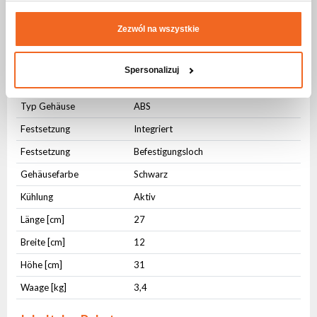
DMX IN
3-pin XLR
DMX OUT
3-pin XLR
Zezwól na wszystkie
Physikalische Parameter
Spersonalizuj
IP-Schutzstufe
IP20
Typ Gehäuse
ABS
Festsetzung
Integriert
Festsetzung
Befestigungsloch
Gehäusefarbe
Schwarz
Kühlung
Aktiv
Länge [cm]
27
Breite [cm]
12
Höhe [cm]
31
Waage [kg]
3,4