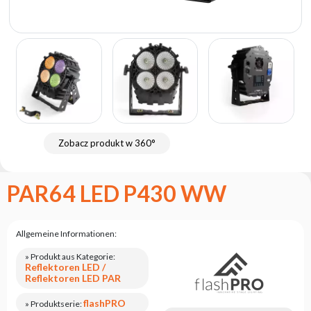
Flash
Satzung
Kontakt
Karriere
Serviceanfrage
Rücksendung
des
Zobacz produkt w 360°
Produkts
nach dem
Test
PAR64 LED P430 WW
Leasing
Häufig
Allgemeine Informationen:
Gestellte
Fragen
» Produkt aus Kategorie:
Reflektoren LED /
Reflektoren LED PAR
Wählen
Serie
flashPRO
» Produktserie: