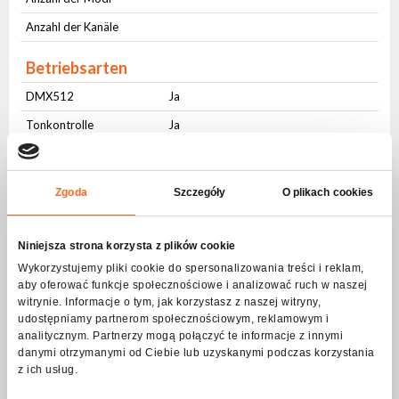
Anzahl der Kanäle
Betriebsarten
DMX512
Ja
Tonkontrolle
Ja
Automatische Steuerung
Ja
Master-slave
Ja
Zgoda
Szczegóły
O plikach cookies
Schnittstelle Benutzer
Niniejsza strona korzysta z plików cookie
Physische Tasten
Ja
Wykorzystujemy pliki cookie do spersonalizowania treści i reklam,
LCD Bildschirm
Ja
aby oferować funkcje społecznościowe i analizować ruch w naszej
witrynie. Informacje o tym, jak korzystasz z naszej witryny,
Anschlüsse
udostępniamy partnerom społecznościowym, reklamowym i
analitycznym. Partnerzy mogą połączyć te informacje z innymi
AC IN
PowerCON
danymi otrzymanymi od Ciebie lub uzyskanymi podczas korzystania
z ich usług.
AC OUT
PowerCON