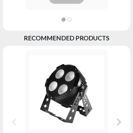
RECOMMENDED PRODUCTS
PAR64 LE
Serie:
fl