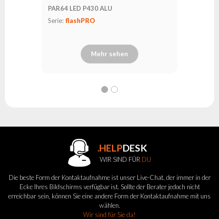
PAR64 LED P430 ALU
Serie:
flashPRO
Mehr sehen
.HELP
DESK
WIR SIND FÜR
DU
Die beste Form der Kontaktaufnahme ist unser Live-Chat, der immer in der
Ecke Ihres Bildschirms verfügbar ist. Sollte der Berater jedoch nicht
erreichbar sein, können Sie eine andere Form der Kontaktaufnahme mit uns
wählen.
Wir sind für Sie da!