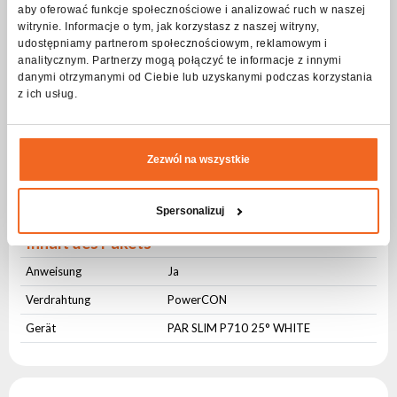
Typ Gehäuse
ABS
aby oferować funkcje społecznościowe i analizować ruch w naszej
witrynie. Informacje o tym, jak korzystasz z naszej witryny,
Festsetzung
Integriert
udostępniamy partnerom społecznościowym, reklamowym i
Gehäusefarbe
Weiß
analitycznym. Partnerzy mogą połączyć te informacje z innymi
danymi otrzymanymi od Ciebie lub uzyskanymi podczas korzystania
Kühlung
Aktiv
z ich usług.
Länge [cm]
27
Breite [cm]
12
Zezwól na wszystkie
Höhe [cm]
25,5
Waage [kg]
2,2
Spersonalizuj
Inhalt des Pakets
Anweisung
Ja
Verdrahtung
PowerCON
Gerät
PAR SLIM P710 25° WHITE