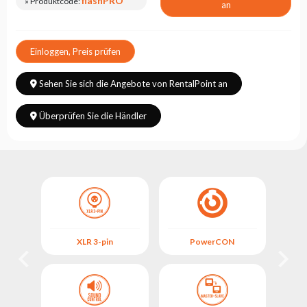
flashPRO
» Produktcode:
an
Einloggen, Preis prüfen
Sehen Sie sich die Angebote von RentalPoint an
Überprüfen Sie die Händler
XLR 3-pin
PowerCON
L