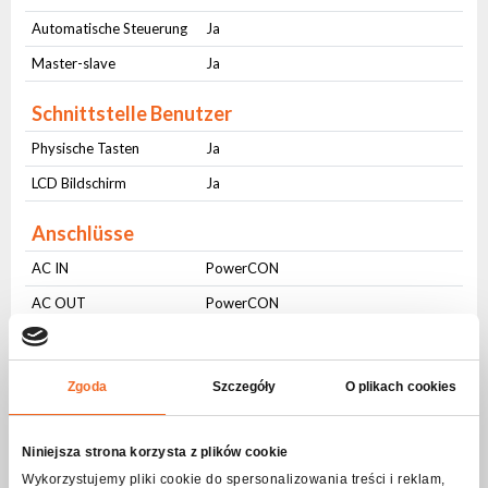
Automatische Steuerung
Ja
Master-slave
Ja
Schnittstelle Benutzer
Physische Tasten
Ja
LCD Bildschirm
Ja
Anschlüsse
AC IN
PowerCON
AC OUT
PowerCON
DMX IN
3-pin XLR
DMX OUT
3-pin XLR
Zgoda
Szczegóły
O plikach cookies
Physikalische Parameter
Niniejsza strona korzysta z plików cookie
IP-Schutzstufe
IP20
Wykorzystujemy pliki cookie do spersonalizowania treści i reklam,