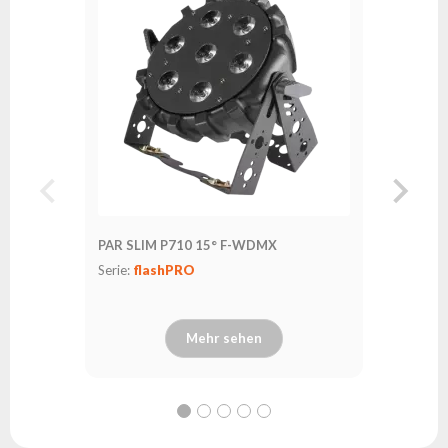
Serie:
fl
PAR SLIM P710 15° F-WDMX
Serie:
flashPRO
Mehr sehen