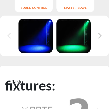
ALLE
SOUND CONTROL
MASTER-SLAVE
fixtures:
flash