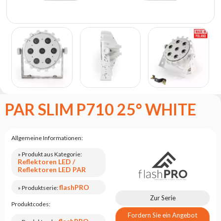
Flash
Satzung
Kontakt
Karriere
Serviceanfrage
Rücksendung
des
PAR SLIM P710 25° WHITE
Produkts
nach dem
Test
Allgemeine Informationen:
Leasing
» Produkt aus Kategorie:
Häufig
Reflektoren LED /
Gestellte
Reflektoren LED PAR
Fragen
flashPRO
» Produktserie:
Zur Serie
Wählen
Produktcodes:
Serie
Fordern Sie ein Angebot