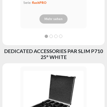
Serie:
flashPRO
Serie:
fl
Mehr sehen
DEDICATED ACCESSORIES PAR SLIM P710
25° WHITE
FastLoc
Serie:
fl