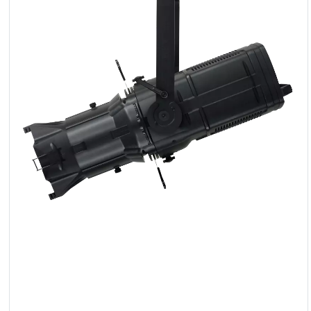
Reflektoren
LED
Zubehör
Ausstellungsbeleuchtung
Laser
Blitze
Leitlichter
Reflektoren
Retro
DMX-
Controller
Reflektoren
Batteriebetrieben
Outlet
Produktarchiv