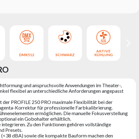
AKTIVE
DMX512
SCHWARZ
KÜHLUNG
CO
PRO
ichtformung und anspruchsvolle Anwendungen im Theater-,
nkel flexibel an unterschiedliche Anforderungen angepasst
 der PROFILE 250 PRO maximale Flexibilität bei der
enta-Korrektur für professionelle Farbkalibrierung.
 Bühnenelementen ermöglichen. Die manuelle Fokusverstellung
tional ein Gobohalter erhältlich.
ntegrieren. Zu den Funktionen gehören vollständige
d Presets.
us (<38 dBA) sowie die kompakte Bauform machen den