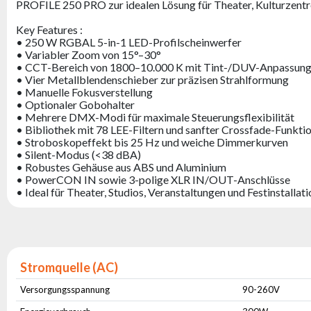
PROFILE 250 PRO zur idealen Lösung für Theater, Kulturzentre
Key Features :
• 250 W RGBAL 5-in-1 LED-Profilscheinwerfer
• Variabler Zoom von 15°–30°
• CCT-Bereich von 1800–10.000 K mit Tint-/DUV-Anpassun
• Vier Metallblendenschieber zur präzisen Strahlformung
• Manuelle Fokusverstellung
• Optionaler Gobohalter
• Mehrere DMX-Modi für maximale Steuerungsflexibilität
• Bibliothek mit 78 LEE-Filtern und sanfter Crossfade-Funkti
• Stroboskopeffekt bis 25 Hz und weiche Dimmerkurven
• Silent-Modus (<38 dBA)
• Robustes Gehäuse aus ABS und Aluminium
• PowerCON IN sowie 3-polige XLR IN/OUT-Anschlüsse
• Ideal für Theater, Studios, Veranstaltungen und Festinstallat
Stromquelle (AC)
Versorgungsspannung
90-260V