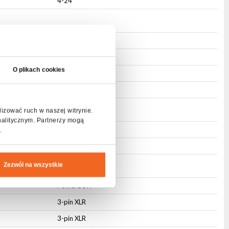
4-24
Ja
Ja
O plikach cookies
Ja
Ja
lizować ruch w naszej witrynie.
nalitycznym. Partnerzy mogą
Ja
.
Ja
Zezwól na wszystkie
PowerCON
3-pin XLR
3-pin XLR