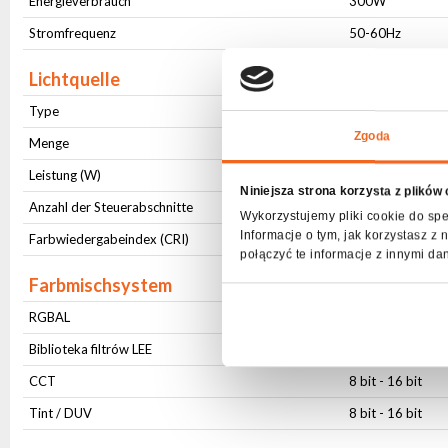
Energieverbrauch
300W
Stromfrequenz
50-60Hz
Lichtquelle
Type
LED (RGBAL)
Zgoda
Menge
1
Leistung (W)
250W
Niniejsza strona korzysta z plików
Anzahl der Steuerabschnitte
1
Wykorzystujemy pliki cookie do spe
Informacje o tym, jak korzystasz 
Farbwiedergabeindex (CRI)
98
połączyć te informacje z innymi da
Farbmischsystem
RGBAL
8 bit - 16 bit
Biblioteka filtrów LEE
2
CCT
8 bit - 16 bit
Tint / DUV
8 bit - 16 bit