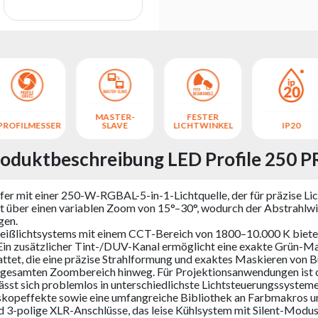
MASTER-
FESTER
PROFILMESSER
SLAVE
LICHTWINKEL
IP20
oduktbeschreibung LED Profile 250 
fer mit einer 250-W-RGBAL-5-in-1-Lichtquelle, der für präzise L
t über einen variablen Zoom von 15°–30°, wodurch der Abstrahlwi
gen.
ißlichtsystems mit einem CCT-Bereich von 1800–10.000 K bietet
n zusätzlicher Tint-/DUV-Kanal ermöglicht eine exakte Grün-Mag
attet, die eine präzise Strahlformung und exaktes Maskieren von
n gesamten Zoombereich hinweg. Für Projektionsanwendungen ist op
 sich problemlos in unterschiedlichste Lichtsteuerungssysteme i
opeffekte sowie eine umfangreiche Bibliothek an Farbmakros un
3-polige XLR-Anschlüsse, das leise Kühlsystem mit Silent-Mod