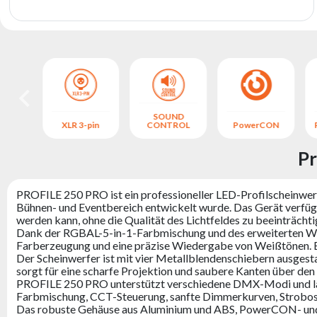
SOUND
XLR 3-pin
CONTROL
PowerCON
Pr
PROFILE 250 PRO ist ein professioneller LED-Profilscheinwer
Bühnen- und Eventbereich entwickelt wurde. Das Gerät verfüg
werden kann, ohne die Qualität des Lichtfeldes zu beeinträchti
Dank der RGBAL-5-in-1-Farbmischung und des erweiterten We
Farberzeugung und eine präzise Wiedergabe von Weißtönen. Ei
Der Scheinwerfer ist mit vier Metallblendenschiebern ausgest
sorgt für eine scharfe Projektion und saubere Kanten über de
PROFILE 250 PRO unterstützt verschiedene DMX-Modi und lässt
Farbmischung, CCT-Steuerung, sanfte Dimmerkurven, Strobosk
Das robuste Gehäuse aus Aluminium und ABS, PowerCON- und 