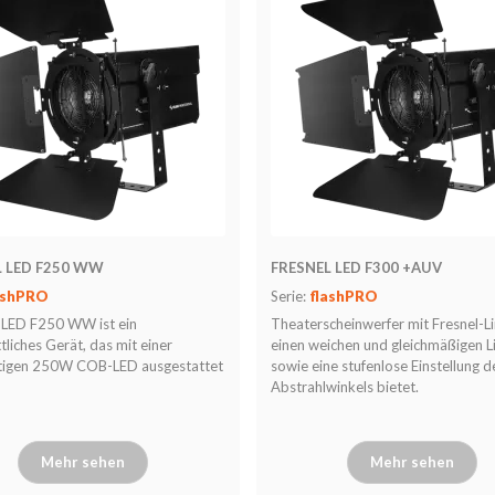
L LED F250 WW
FRESNEL LED F300 +AUV
ashPRO
Serie:
flashPRO
LED F250 WW ist ein
Theaterscheinwerfer mit Fresnel-Li
ttliches Gerät, das mit einer
einen weichen und gleichmäßigen Li
tigen 250W COB-LED ausgestattet
sowie eine stufenlose Einstellung d
Abstrahlwinkels bietet.
Mehr sehen
Mehr sehen