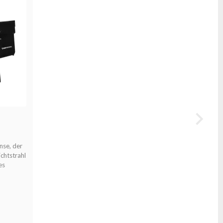
nse, der
chtstrahl
es