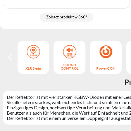
Zobacz produkt w 360°
SOUND
S
XLR 3-pin
CONTROL
PowerCON
P
Der Reflektor ist mit vier starken RGBW-Dioden mit einer Ge
Sie alle liefern starkes, weitreichendes Licht und strahlen ei
Einzigartiges Design, hochwertige Verarbeitung und Materiali
Benutzer als auch für Menschen, die Wert auf Einfachheit und Z
Der Reflektor ist mit einem universellen Doppelgriff ausgesta