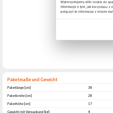
Wykorzystujemy pliki cookie do spe
Informacje o tym, jak korzystasz 
połączyć te informacje z innymi da
Paketmaße und Gewicht
Paketlänge [cm]
38
Paketbreite [cm]
28
Pakethöhe [cm]
17
Gewicht mit Verpackung [kg]
4