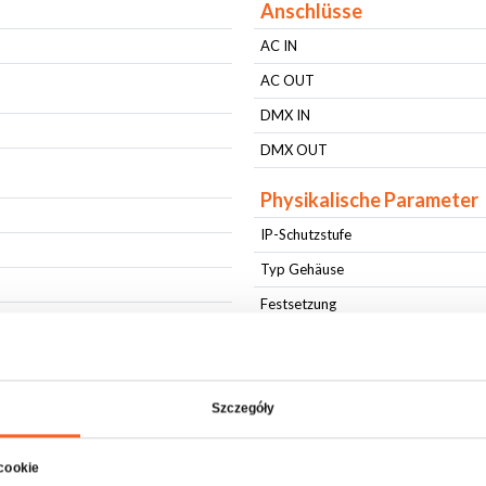
Anschlüsse
AC IN
AC OUT
DMX IN
DMX OUT
Physikalische Parameter
IP-Schutzstufe
Typ Gehäuse
Festsetzung
Festsetzung
Gehäusefarbe
Kühlung
Szczegóły
Länge [cm]
 cookie
Breite [cm]