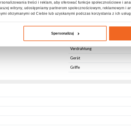
rsonalizowania treści i reklam, aby oferować funkcje społecznościowe i ana
Höhe [cm]
z naszej witryny, udostępniamy partnerom społecznościowym, reklamowym i a
nymi otrzymanymi od Ciebie lub uzyskanymi podczas korzystania z ich usług
Waage [kg]
Inhalt des Pakets
Spersonalizuj
Anweisung
Verdrahtung
Gerät
Griffe