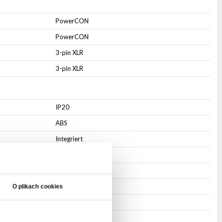
PowerCON
PowerCON
3-pin XLR
3-pin XLR
IP20
ABS
Integriert
Befestigungsloch
Schwarz
Aktiv
O plikach cookies
27
12