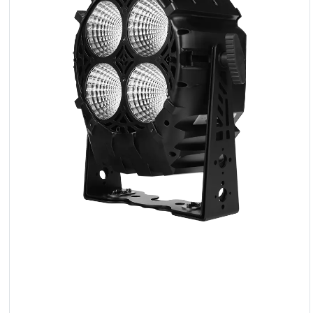
Reflektoren
LED
Zubehör
Ausstellungsbeleuchtung
Laser
Blitze
Leitlichter
Reflektoren
Retro
DMX-
Controller
Reflektoren
Batteriebetrieben
Outlet
Produktarchiv