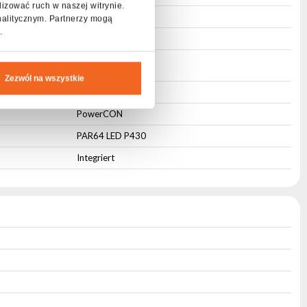
lizować ruch w naszej witrynie.
30
nalitycznym. Partnerzy mogą
.
3,2
Zezwól na wszystkie
Ja
PowerCON
PAR64 LED P430
Integriert