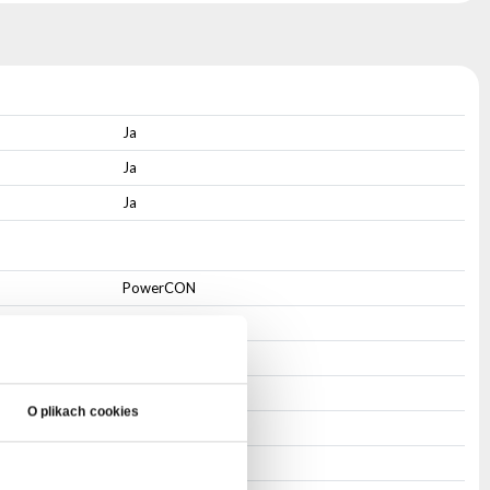
Ja
Ja
Ja
PowerCON
3-pin XLR
3-pin XLR
Ja
O plikach cookies
Ja
Ja