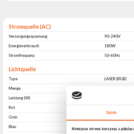
Stromquelle (AC)
Versorgungsspannung
90-240V
Energieverbrauch
180W
Stromfrequenz
50-60Hz
Lichtquelle
Type
LASER (RGB)
Menge
1
Leistung (W)
180
Rot
3000mW, Welle
Zgoda
Grün
3000mW, długoś
Blau
4000mW, Welle
Niniejsza strona korzysta z plików