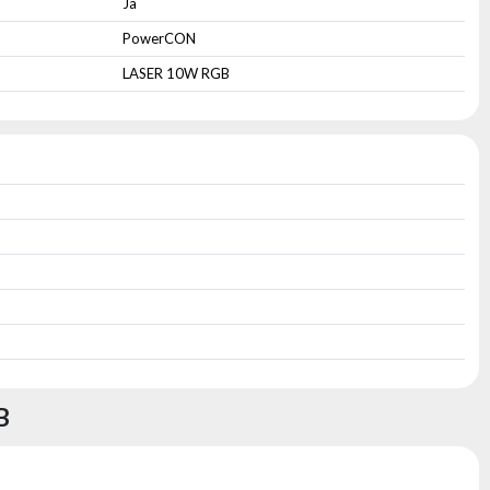
Ja
PowerCON
LASER 10W RGB
B