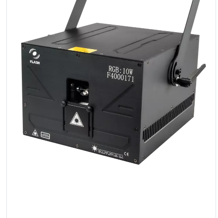
Reflektoren
LED
Zubehör
Ausstellungsbeleuchtung
Laser
Blitze
Leitlichter
Reflektoren
Retro
DMX-
Controller
Reflektoren
Batteriebetrieben
Outlet
Produktarchiv