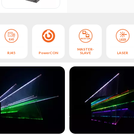
MASTER-
RJ45
PowerCON
SLAVE
LASER