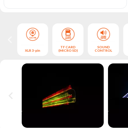
TF CARD
SOUND
XLR 3-pin
(MICRO SD)
CONTROL