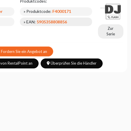
Produktcodes:
er
» Produktcode:
F4000171
» EAN:
5905358808856
Zur
Serie
Fordern Sie ein Angebot an
 von RentalPoint an
Überprüfen Sie die Händler