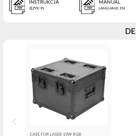
INSTRUKCJA
MANUAL
JĘZYK
:
PL
LANGUAGE
:
EN
DE
CASE FOR LASER 10W RGB