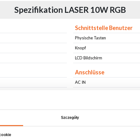
Spezifikation LASER 10W RGB
Schnittstelle Benutzer
Physische Tasten
Knopf
LCD Bildschirm
Anschlüsse
AC IN
DMX IN
DMX OUT
nlänge 638nm
RJ45 IN
Szczegóły
ć fali 525nm
RJ45 OUT
nlänge 450nm
ILDA IN
 cookie