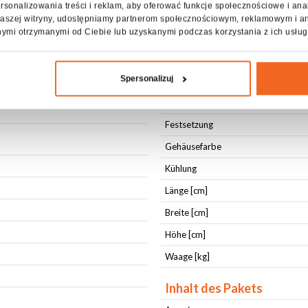
ILDA OUT
rsonalizowania treści i reklam, aby oferować funkcje społecznościowe i ana
z naszej witryny, udostępniamy partnerom społecznościowym, reklamowym i a
nymi otrzymanymi od Ciebie lub uzyskanymi podczas korzystania z ich usług
Physikalische Parameter
⁰)
IP-Schutzstufe
Spersonalizuj
Typ Gehäuse
Festsetzung
Festsetzung
Gehäusefarbe
Kühlung
Länge [cm]
Breite [cm]
Höhe [cm]
Waage [kg]
Inhalt des Pakets