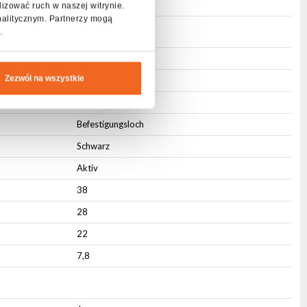
Ja
lizować ruch w naszej witrynie.
nalitycznym. Partnerzy mogą
.
IP20
Zezwól na wszystkie
Aluminium
Integriert
Befestigungsloch
Schwarz
Aktiv
38
28
22
7,8