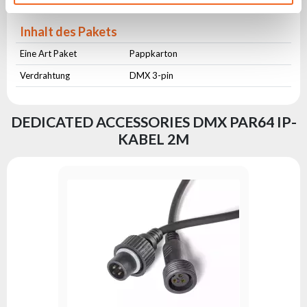
Waage [kg]
0,18
Inhalt des Pakets
Eine Art Paket
Pappkarton
Verdrahtung
DMX 3-pin
DEDICATED ACCESSORIES DMX PAR64 IP-
KABEL 2M
DMX-LED
Serie:
Co