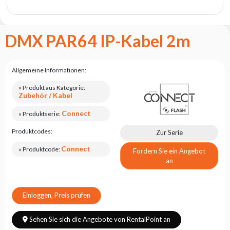
Flash
Satzung
DMX PAR64 IP-Kabel 2m
Kontakt
Karriere
Allgemeine Informationen:
Serviceanfrage
» Produkt aus Kategorie:
Rücksendung
Zubehör / Kabel
des
Produkts
Connect
» Produktserie:
nach dem
Test
Produktcodes:
Zur Serie
Leasing
Connect
» Produktcode:
Fordern Sie ein Angebot
an
Häufig
Gestellte
Fragen
Einloggen, Preis prüfen
Wählen
Sehen Sie sich die Angebote von RentalPoint an
Serie