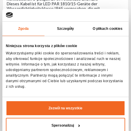
Dieses Kabel ist für LED PAR 1810/15-Geräte der
Wasserdichtigkeitsklasse IP65 vorgesehen, die mit
hermetischen Anschlüssen ausgestattet sind.
Dieses Kabel zeichnet sich durch hohe Effizienz und
Zuverlässigkeit im Betrieb aus.
Zgoda
Szczegóły
O plikach cookies
Spezifikation DMX PAR64 IP-Kabel 2m
Niniejsza strona korzysta z plików cookie
Anschlüsse
Wykorzystujemy pliki cookie do spersonalizowania treści i reklam,
aby oferować funkcje społecznościowe i analizować ruch w naszej
DMX IN
3-poliger hermetischer Stecker
witrynie. Informacje o tym, jak korzystasz z naszej witryny,
udostępniamy partnerom społecznościowym, reklamowym i
DMX OUT
3-pin XLR
analitycznym. Partnerzy mogą połączyć te informacje z innymi
danymi otrzymanymi od Ciebie lub uzyskanymi podczas korzystania
Physikalische Parameter
z ich usług.
IP-Schutzstufe
IP65
Typ Gehäuse
ABS
Zezwól na wszystkie
Gehäusefarbe
Schwarz
Länge [m]
2
Spersonalizuj