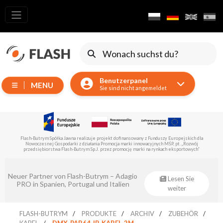
Alle
Produkte
Verschieben
von
Benutzerpanel
Geräten
MENU
Sie sind nicht angemeldet
Generatoren
Reflektoren
LED
uszy Europejskich dla
Flash-Butrym Spółka Jawna führt im Rahmen der Untermaßnahme 1.1 ein 
Zubehör
ch MŚP, pt. „Rozwój
Fonds für regionale Entwicklung kofinanziertes Projekt dur
nkach eksportowych”
Ausstellungsbeleuchtung
Laser
Eventsklep – offizieller Distributor von
Lesen Sie
Flash-Butrym!
weiter
Blitze
Leitlichter
FLASH-BUTRYM
PRODUKTE
ARCHIV
ZUBEHÖR
KABEL
DMX-PAR64-IP-KABEL-2M