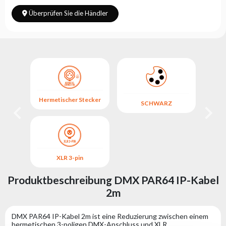
Überprüfen Sie die Händler
Hermetischer Stecker
Herm
SCHWARZ
XLR 3-pin
Produktbeschreibung DMX PAR64 IP-Kabel
2m
DMX PAR64 IP-Kabel 2m ist eine Reduzierung zwischen einem
hermetischen 3-poligen DMX-Anschluss und XLR.