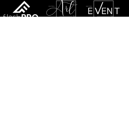
SATZUNG
DATENSCHUTZRICHTLINIE
DSGVO
GARANTIEBESTIMMUNGEN
SERVICE
KONTAKTIEREN SIE UNS
SITE MAP
FLASH-BUTRYM SP.J.
SKARBIMIERZYCE 18
72-002 DOŁUJE
WOJ. ZACHODNIOPOMORSKIE
NIP: 8521821382