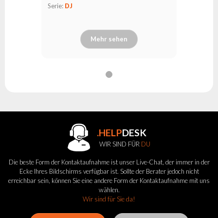
Serie:
DJ
Mehr sehen
.HELP
DESK
WIR SIND FÜR
DU
Die beste Form der Kontaktaufnahme ist unser Live-Chat, der immer in der
Ecke Ihres Bildschirms verfügbar ist. Sollte der Berater jedoch nicht
erreichbar sein, können Sie eine andere Form der Kontaktaufnahme mit uns
wählen.
Wir sind für Sie da!