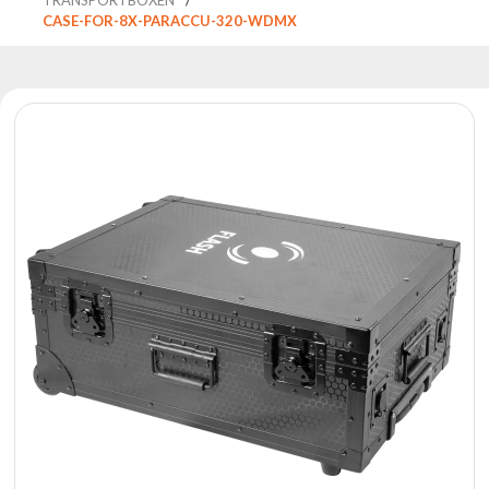
Reflektoren
CASE-FOR-8X-PARACCU-320-WDMX
Retro
DMX-
Controller
Reflektoren
Batteriebetrieben
Outlet
Produktarchiv
Suchen
zu
Nachricht
Portfolio
Über
die
Marke