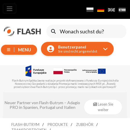
Alle
Produkte
Verschieben
von
Benutzerpanel
Geräten
MENU
Sie sind nicht angemeldet
Generatoren
Reflektoren
LED
z Funduszy Europejskich dla
Flash-Butrym Spółka Jawna führt im Rahmen der Untermaßnahme 1.
Zubehör
acyjnych MŚP, pt. „Rozwój
Fonds für regionale Entwicklung kofinanziertes Proje
i na rynkach eksportowych”
Ausstellungsbeleuchtung
Laser
gio
Eventsklep – offizieller Distributor von
Lesen Sie
Flash-Butrym!
weiter
Blitze
Leitlichter
FLASH-BUTRYM
PRODUKTE
ZUBEHÖR
TRANSPORTBOXEN