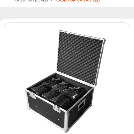
Reflektoren
Retro
DMX-
Controller
Reflektoren
Batteriebetrieben
Outlet
Produktarchiv
Suchen
zu
Nachricht
Portfolio
Über
die
Marke