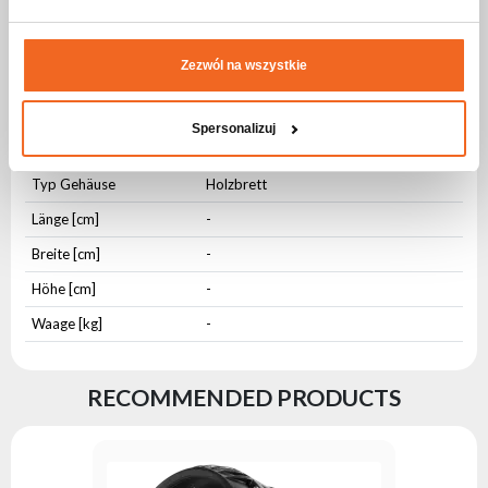
Spezifikation CASE FOR 6x PAR LED
Zezwól na wszystkie
Physikalische Parameter
IP-Schutzstufe
IP20
Spersonalizuj
Typ Gehäuse
Aluminium
Typ Gehäuse
Holzbrett
Länge [cm]
-
Breite [cm]
-
Höhe [cm]
-
Waage [kg]
-
RECOMMENDED PRODUCTS