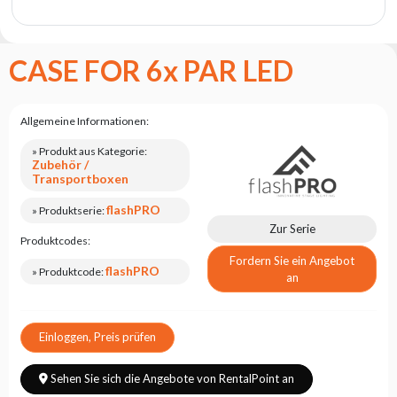
Flash
Satzung
CASE FOR 6x PAR LED
Kontakt
Karriere
Allgemeine Informationen:
Serviceanfrage
» Produkt aus Kategorie:
Rücksendung
Zubehör /
des
Transportboxen
Produkts
nach dem
flashPRO
» Produktserie:
Test
Zur Serie
Produktcodes:
Leasing
Fordern Sie ein Angebot
flashPRO
» Produktcode:
an
Häufig
Gestellte
Fragen
Einloggen, Preis prüfen
Wählen
Sehen Sie sich die Angebote von RentalPoint an
Serie