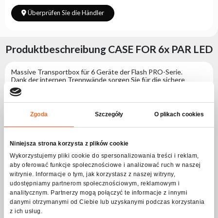
Überprüfen Sie die Händler
Produktbeschreibung CASE FOR 6x PAR LED
Massive Transportbox für 6 Geräte der Flash PRO-Serie.
Dank der internen Trennwände sorgen Sie für die sichere
Aufbewahrung und den sicheren Transport von zwölf Geräten
sowie Kabeln und Zubehör.
Der Kasten ist mit Aluminiumprofilen verstärkt und verfügt an
den Kanten über Kugelecken, die den Aufbau zusätzlich sichern
Zgoda
Szczegóły
O plikach cookies
und die Umgebung schützen, indem scharfe Kanten vermieden
werden.
Sie lässt sich einseitig öffnen und der entsprechende
Neigungswinkel verhindert, dass der obere Teil der Box
Niniejsza strona korzysta z plików cookie
herunterfällt, sodass ein einfacher und bequemer Zugriff auf die
Wykorzystujemy pliki cookie do spersonalizowania treści i reklam,
gelagerten Gegenstände möglich ist.
Mittelteil mit Fächern, gepolstert mit weichem technischem
aby oferować funkcje społecznościowe i analizować ruch w naszej
Schaumstoff, der die gelagerten Gegenstände perfekt vor
witrynie. Informacje o tym, jak korzystasz z naszej witryny,
Beschädigungen schützt.
udostępniamy partnerom społecznościowym, reklamowym i
An den Seiten der Box befinden sich praktische Griffe zum
analitycznym. Partnerzy mogą połączyć te informacje z innymi
Tragen. Die Box ist für Produkte der Serie: Flash Professional
danymi otrzymanymi od Ciebie lub uzyskanymi podczas korzystania
LED Par gedacht.
z ich usług.