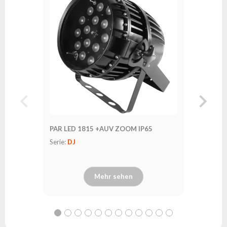
PAR64 L
Serie:
EV
PAR LED 1815 +AUV ZOOM IP65
Serie:
DJ
Mehr sehen