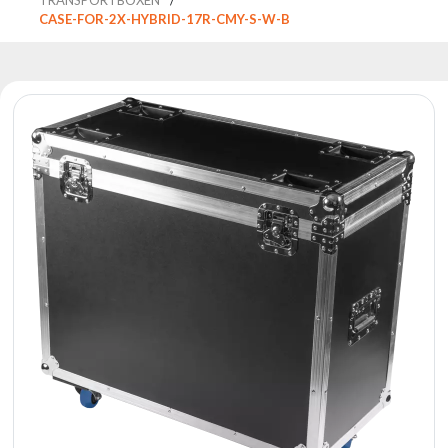
Reflektoren
CASE-FOR-2X-HYBRID-17R-CMY-S-W-B
Retro
DMX-
Controller
Reflektoren
Batteriebetrieben
Outlet
Produktarchiv
Suchen
zu
Nachricht
Portfolio
Über
die
Marke