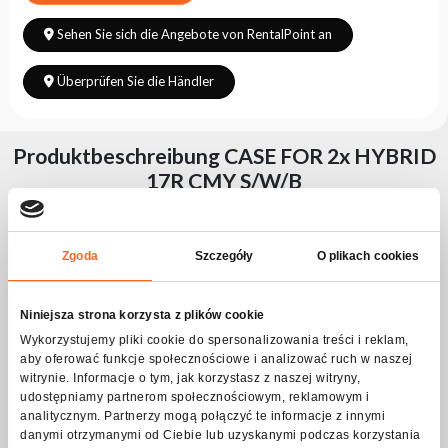
Sehen Sie sich die Angebote von RentalPoint an
Überprüfen Sie die Händler
Produktbeschreibung CASE FOR 2x HYBRID
17R CMY S/W/B
Dank der internen Trennwände sorgen Sie für eine sichere
Aufbewahrung und den sicheren Transport von zwei Geräten
Zgoda
Szczegóły
O plikach cookies
sowie Kabeln und Zubehör.
Die Box ist mit vier stabilen Rädern mit Feststellern und
bequemen Tragegriffen ausgestattet und das Ganze ist mit
Aluminiumprofilen mit Kugelecken verstärkt, die die Struktur
Niniejsza strona korzysta z plików cookie
zusätzlich sichern und die Umgebung schützen, indem scharfe
Kanten vermieden werden. Es lässt sich auf einer Seite öffnen
Wykorzystujemy pliki cookie do spersonalizowania treści i reklam,
und der entsprechende Neigungswinkel verhindert, dass der
aby oferować funkcje społecznościowe i analizować ruch w naszej
obere Teil der Box herunterfällt, sodass ein einfacher und
witrynie. Informacje o tym, jak korzystasz z naszej witryny,
bequemer Zugriff auf die gelagerten Gegenstände
udostępniamy partnerom społecznościowym, reklamowym i
gewährleistet ist. Der Innenraum mit Fächern ist mit weichem
analitycznym. Partnerzy mogą połączyć te informacje z innymi
technischem Schaumstoff ausgekleidet, der die gelagerten
Gegenstände perfekt vor Beschädigungen schützt.
danymi otrzymanymi od Ciebie lub uzyskanymi podczas korzystania