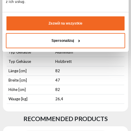
z ich usług.
Spezifikation CASE FOR 2x HYBRID 17R
CMY S/W/B
Zezwól na wszystkie
Physikalische Parameter
Spersonalizuj
IP-Schutzstufe
IP20
Typ Gehäuse
Aluminium
Typ Gehäuse
Holzbrett
Länge [cm]
82
Breite [cm]
47
Höhe [cm]
82
Waage [kg]
26,4
RECOMMENDED PRODUCTS