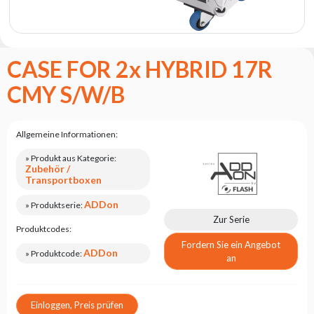
Flash
Satzung
Kontakt
CASE FOR 2x HYBRID 17R
Karriere
CMY S/W/B
Serviceanfrage
Rücksendung
Allgemeine Informationen:
des
Produkts
» Produkt aus Kategorie:
nach dem
Zubehör /
Test
Transportboxen
Leasing
ADDon
» Produktserie:
Zur Serie
Häufig
Produktcodes:
Gestellte
Fordern Sie ein Angebot
Fragen
ADDon
» Produktcode:
an
Wählen
Serie
Einloggen, Preis prüfen