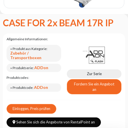
Flash
Satzung
CASE FOR 2x BEAM 17R IP
Kontakt
Karriere
Allgemeine Informationen:
Serviceanfrage
» Produkt aus Kategorie:
Rücksendung
Zubehör /
des
Transportboxen
Produkts
nach dem
ADDon
» Produktserie:
Test
Zur Serie
Produktcodes:
Leasing
Fordern Sie ein Angebot
ADDon
» Produktcode:
an
Häufig
Gestellte
Fragen
Einloggen, Preis prüfen
Wählen
Sehen Sie sich die Angebote von RentalPoint an
Serie