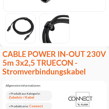
Flash
Satzung
Kontakt
Karriere
Serviceanfrage
Rücksendung
des
CABLE POWER IN-OUT 230V
Produkts
nach dem
5m 3x2,5 TRUECON -
Test
Stromverbindungskabel
Leasing
Häufig
Gestellte
Allgemeine Informationen:
Fragen
» Produkt aus Kategorie:
Zubehör / Kabel
Wählen
Serie
Connect
» Produktserie: