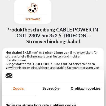
SCHWARZ
Produktbeschreibung CABLE POWER IN-
OUT 230V 5m 3x2,5 TRUECON -
Stromverbindungskabel
Netzkabel 3×2,5 mm² mit einer Länge von 5 m
, entwickelt für
professionelle Bühnengeräte in festen und mobilen
Installationen.
Ausgestattet mit
TRUECON In- und Out-Steckverbindern
,
gewährleistet es eine sichere und stabile Stromversorgung von
Gerät zu Gerät.
Das Kabel zeichnet sich durch eine hohe Strombelastbarkeit
und Zuverlässigkeit bei intensiver Nutzung aus und erleichtert
sowie beschleunigt die Installation von Beleuchtungssystemen
mit professionellen Stromsteckverbindern erheblich.
Zgoda
Szczegóły
O plikach cookies
Spezifikation CABLE POWER IN-OUT 230V
5m 3x2,5 TRUECON -
Niniejsza strona korzysta z plików cookie