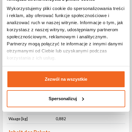
Stromverbindungskabel
Wykorzystujemy pliki cookie do spersonalizowania treści
i reklam, aby oferować funkcje społecznościowe i
Anschlüsse
analizować ruch w naszej witrynie. Informacje o tym, jak
korzystasz z naszej witryny, udostępniamy partnerom
Anschluss Nr. 1
TrueCON IP65 In
społecznościowym, reklamowym i analitycznym.
Anschluss Nr. 2
TrueCON IP65 Out
Partnerzy mogą połączyć te informacje z innymi danymi
otrzymanymi od Ciebie lub uzyskanymi podczas
Physikalische Parameter
korzystania z ich usług.
IP-Schutzstufe
IP65
Querschnitt [mm²]
3x2,5
Zezwól na wszystkie
Mantelmaterial
OWY
Mantelfarbe
Schwarz
Spersonalizuj
Kabelmanagement
Klett-Kabelbinder
Länge [m]
5
Waage [kg]
0,882