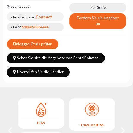
Produktcodes:
Zur Serie
Connect
» Produktcode:
Fordern Sie ein Angebot
an
» EAN:
5906893864444
Einloggen, Preis prüfen
Sehen Sie sich die Angebote von RentalPoint an
Überprüfen Sie die Händler
IP65
5
TrueCon IP65