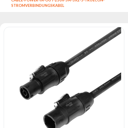
Reflektoren
STROMVERBINDUNGSKABEL
Retro
DMX-
Controller
Reflektoren
Batteriebetrieben
Outlet
Produktarchiv
Suchen
zu
Nachricht
Portfolio
Über
die
Marke