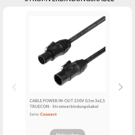
CABLE POWER IN-OUT 230V 0,5m 3x2,5
CABLE P
TRUECON - Stromverbindungskabel
TRUECON
Serie:
Connect
Serie:
Co
Mehr sehen