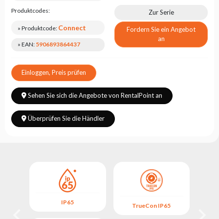
Produktcodes:
Zur Serie
Connect
» Produktcode:
Fordern Sie ein Angebot
an
» EAN:
5906893864437
Einloggen, Preis prüfen
Sehen Sie sich die Angebote von RentalPoint an
Überprüfen Sie die Händler
IP65
5
TrueCon IP65