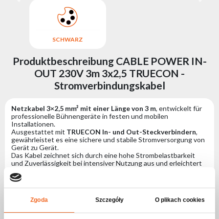
SCHWARZ
Produktbeschreibung CABLE POWER IN-
OUT 230V 3m 3x2,5 TRUECON -
Stromverbindungskabel
Netzkabel 3×2,5 mm² mit einer Länge von 3 m
, entwickelt für
professionelle Bühnengeräte in festen und mobilen
Installationen.
Ausgestattet mit
TRUECON In- und Out-Steckverbindern
,
gewährleistet es eine sichere und stabile Stromversorgung von
Gerät zu Gerät.
Das Kabel zeichnet sich durch eine hohe Strombelastbarkeit
und Zuverlässigkeit bei intensiver Nutzung aus und erleichtert
sowie beschleunigt die Installation von Beleuchtungssystemen
mit professionellen Stromsteckverbindern erheblich.
Spezifikation CABLE POWER IN-OUT 230V
Zgoda
Szczegóły
O plikach cookies
3m 3x2,5 TRUECON -