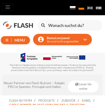
Alle
Produkte
Verschieben
von
Benutzerpanel
Geräten
MENU
Sie sind nicht angemeldet
Generatoren
Reflektoren
LED
Flash-Butrym Spółka Jawna führt im Rahmen der Untermaßnahme 1.1 ein vom Europäischen
Zubehör
Fonds für regionale Entwicklung kofinanziertes Projekt durch.
Ausstellungsbeleuchtung
Laser
Eventsklep – offizieller Distributor von
Lesen Sie
Flash-Butrym!
weiter
Blitze
Leitlichter
FLASH-BUTRYM
PRODUKTE
ZUBEHÖR
KABEL
CABLE-POWER-IN-OUT-230V-3M-3X2-5-TRUECON-