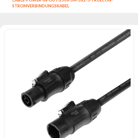
Reflektoren
STROMVERBINDUNGSKABEL
Retro
DMX-
Controller
Reflektoren
Batteriebetrieben
Outlet
Produktarchiv
Suchen
zu
Nachricht
Portfolio
Über
die
Marke