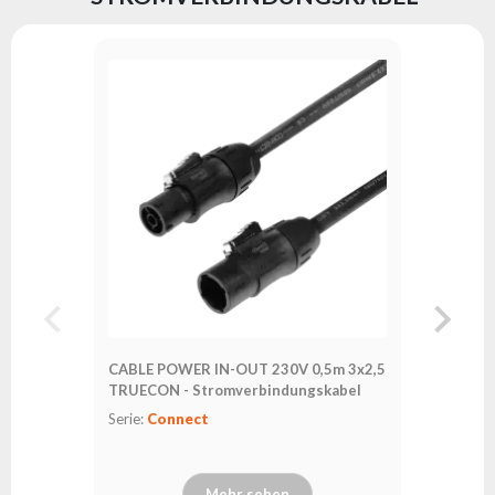
CABLE POWER IN-OUT 230V 0,5m 3x2,5
CABLE P
TRUECON - Stromverbindungskabel
TRUECON
Serie:
Connect
Serie:
Co
Mehr sehen