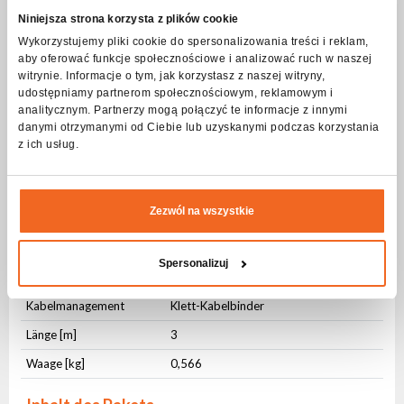
Stromverbindungskabel
Niniejsza strona korzysta z plików cookie
Wykorzystujemy pliki cookie do spersonalizowania treści i reklam,
aby oferować funkcje społecznościowe i analizować ruch w naszej
Anschlüsse
witrynie. Informacje o tym, jak korzystasz z naszej witryny,
Anschluss Nr. 1
TrueCON IP65 In
udostępniamy partnerom społecznościowym, reklamowym i
analitycznym. Partnerzy mogą połączyć te informacje z innymi
Anschluss Nr. 2
TrueCON IP65 Out
danymi otrzymanymi od Ciebie lub uzyskanymi podczas korzystania
z ich usług.
Physikalische Parameter
IP-Schutzstufe
IP65
Zezwól na wszystkie
Querschnitt [mm²]
3x2,5
Mantelmaterial
OWY
Spersonalizuj
Mantelfarbe
Schwarz
Kabelmanagement
Klett-Kabelbinder
Länge [m]
3
Waage [kg]
0,566