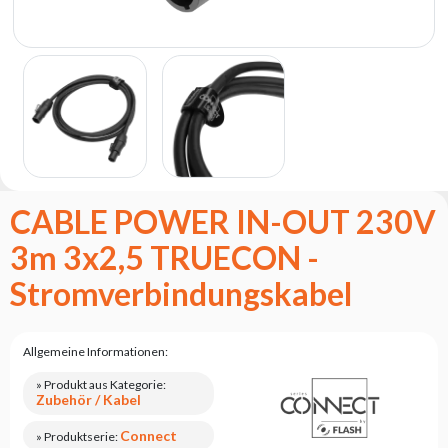
Flash
Satzung
Kontakt
Karriere
Serviceanfrage
Rücksendung
des
CABLE POWER IN-OUT 230V
Produkts
nach dem
3m 3x2,5 TRUECON -
Test
Stromverbindungskabel
Leasing
Häufig
Gestellte
Allgemeine Informationen:
Fragen
» Produkt aus Kategorie:
Zubehör / Kabel
Wählen
Serie
Connect
» Produktserie: