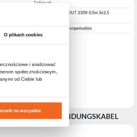
Foliopack
CABLE POWER IN-OUT 230V 0,5m 3x2,5
POWERCON
Klettband zur Kabelorganisation
O plikach cookies
ołecznościowe i analizować
artnerom społecznościowym,
anymi od Ciebie lub
ezwól na wszystkie
RCON - STROMVERBINDUNGSKABEL