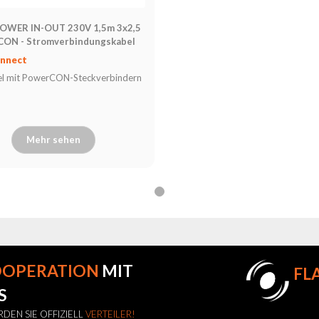
OWER IN-OUT 230V 1,5m 3x2,5
ON - Stromverbindungskabel
nnect
el mit PowerCON-Steckverbindern
)
Mehr sehen
OOPERATION
MIT
FL
S
DEN SIE OFFIZIELL
VERTEILER!