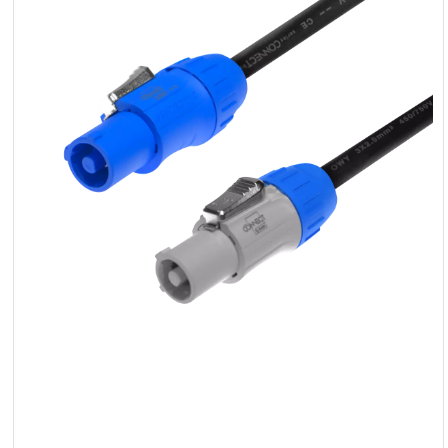
Reflektoren
LED
Zubehör
Ausstellungsbeleuchtung
Laser
Blitze
Leitlichter
Reflektoren
Retro
DMX-
Controller
Reflektoren
Batteriebetrieben
Outlet
Produktarchiv