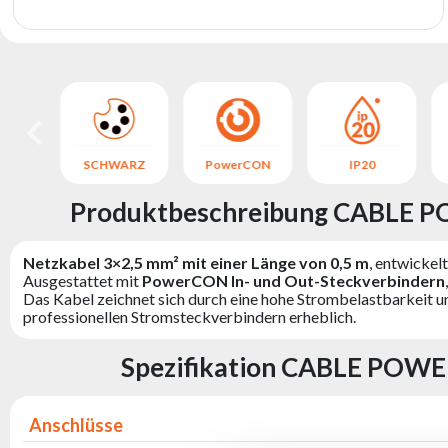
0
SCHWARZ
PowerCON
IP20
Produktbeschreibung CABLE P
Netzkabel 3×2,5 mm² mit einer Länge von 0,5 m
, entwickel
Ausgestattet mit
PowerCON In- und Out-Steckverbindern
Das Kabel zeichnet sich durch eine hohe Strombelastbarkeit un
professionellen Stromsteckverbindern erheblich.
Spezifikation CABLE POWE
Anschlüsse