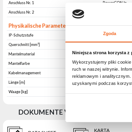
Anschluss Nr. 1
PowerCON In
Anschluss Nr. 2
PowerCON Out
Physikalische Parameter
Zgoda
IP-Schutzstufe
IP20
Querschnitt [mm²]
3x2,5
Niniejsza strona korzysta z
Mantelmaterial
OWY
Wykorzystujemy pliki cookie 
Mantelfarbe
Schwarz
ruch w naszej witrynie. Inf
Kabelmanagement
Klett-Kabelbinde
reklamowym i analitycznym. 
Länge [m]
0,5
uzyskanymi podczas korzysta
Waage [kg]
0,149
DOKUMENTE VORHANDEN CABLE P
KARTA