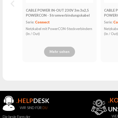
CABLE POWER IN-OUT 230V 3m 3x2,5
CABLE P
POWERCON - Stromverbindungskabel
POWERC
Serie:
Connect
Serie:
Co
Netzkabel mit PowerCON-Steckverbindern
Netzkab
(In / Out)
(In / Out
Mehr sehen
.K
.HELP
DESK
WIR SIND FÜR
DU
UN
WER
Die beste Form der