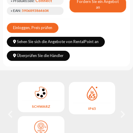
Connect
» Produktcode:
Fordern Sie ein Angebot
an
» EAN:
5906893864604
Einloggen, Preis prüfen
Sehen Sie sich die Angebote von RentalPoint an
Überprüfen Sie die Händler
SCHWARZ
IP65