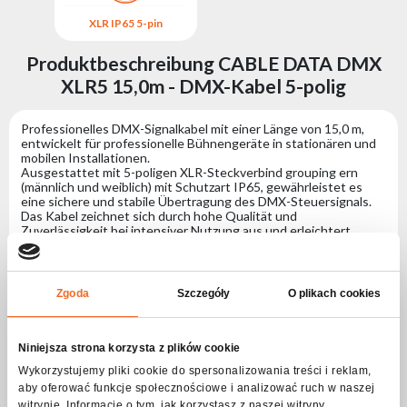
XLR IP65 5-pin
X
Produktbeschreibung CABLE DATA DMX
XLR5 15,0m - DMX-Kabel 5-polig
Professionelles DMX-Signalkabel mit einer Länge von 15,0 m,
entwickelt für professionelle Bühnengeräte in stationären und
mobilen Installationen.
Ausgestattet mit 5-poligen XLR-Steckverbind grouping ern
(männlich und weiblich) mit Schutzart IP65, gewährleistet es
eine sichere und stabile Übertragung des DMX-Steuersignals.
Das Kabel zeichnet sich durch hohe Qualität und
Zuverlässigkeit bei intensiver Nutzung aus und erleichtert
sowie beschleunigt die Installation von Beleuchtungssystemen
erheblich.
Zgoda
Szczegóły
O plikach cookies
Spezifikation CABLE DATA DMX XLR5 15,0m
- DMX-Kabel 5-polig
Niniejsza strona korzysta z plików cookie
Wykorzystujemy pliki cookie do spersonalizowania treści i reklam,
Anschlüsse
aby oferować funkcje społecznościowe i analizować ruch w naszej
Anschluss Nr. 1
5-pin DMX IP65
witrynie. Informacje o tym, jak korzystasz z naszej witryny,