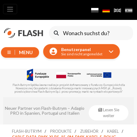
Alle
Produkte
Verschieben
von
Benutzerpanel
Geräten
MENU
Sie sind nicht angemeldet
Generatoren
Reflektoren
LED
la
Flash-Butrym Spółka Jawna führt im Rahmen der Untermaßnahme 1.1 ein vom Europäischen
Zubehör
Fonds für regionale Entwicklung kofinanziertes Projekt durch.
Ausstellungsbeleuchtung
Laser
Eventsklep – offizieller Distributor von
Lesen Sie
Flash-Butrym!
weiter
Blitze
Leitlichter
FLASH-BUTRYM
PRODUKTE
ZUBEHÖR
KABEL
CABLE-DATA-DMX-XLR5-15-0M-DMX-KABEL-5-POLIG