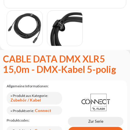
Flash
Satzung
Kontakt
Karriere
Serviceanfrage
Rücksendung
CABLE DATA DMX XLR5
des
Produkts
15,0m - DMX-Kabel 5-polig
nach dem
Test
Leasing
Allgemeine Informationen:
Häufig
» Produkt aus Kategorie:
Gestellte
Zubehör / Kabel
Fragen
Connect
» Produktserie:
Wählen
Produktcodes:
Zur Serie
Serie