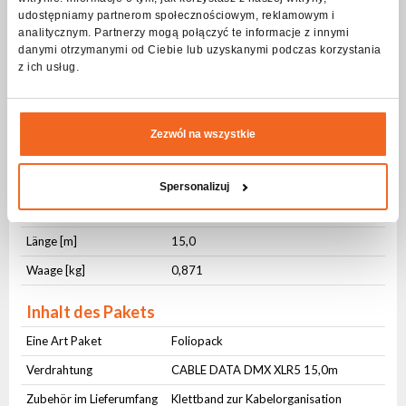
udostępniamy partnerom społecznościowym, reklamowym i
Anschluss Nr. 2
5-pin DMX IP65
analitycznym. Partnerzy mogą połączyć te informacje z innymi
danymi otrzymanymi od Ciebie lub uzyskanymi podczas korzystania
Physikalische Parameter
z ich usług.
IP-Schutzstufe
IP65
Querschnitt [mm²]
2x0,3
Zezwól na wszystkie
Mantelmaterial
PVC
Mantelfarbe
Schwarz
Spersonalizuj
Kabelmanagement
Klett-Kabelbinder
Länge [m]
15,0
Waage [kg]
0,871
Inhalt des Pakets
Eine Art Paket
Foliopack
Verdrahtung
CABLE DATA DMX XLR5 15,0m
Zubehör im Lieferumfang
Klettband zur Kabelorganisation