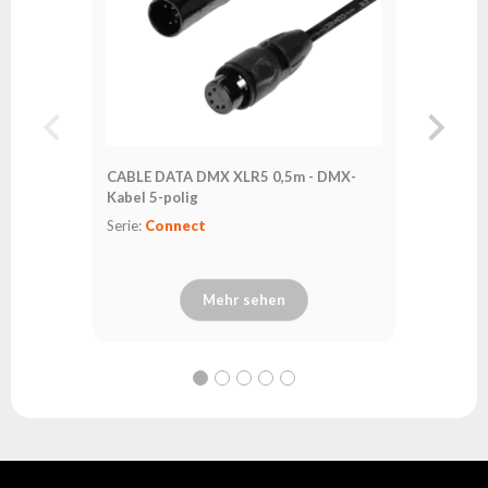
CABLE DATA DMX XLR5 0,5m - DMX-
CABLE D
Kabel 5-polig
Kabel 5-
Serie:
Connect
Serie:
Co
Mehr sehen