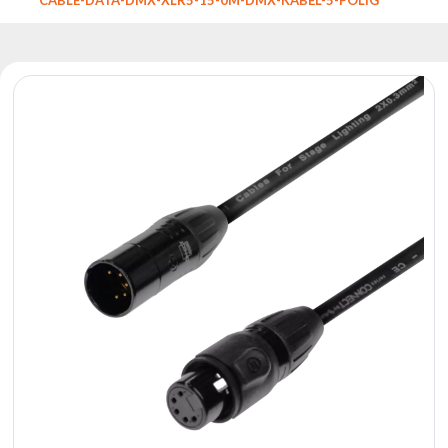
Reflektoren
Retro
DMX-
Controller
Reflektoren
Batteriebetrieben
Outlet
Produktarchiv
Suchen
zu
Nachricht
Portfolio
Über
die
Marke