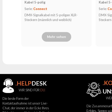
Kabel 5-polig
Kabel 5-
Serie:
Connect
Serie:
Co
DMX-Signalkabel mit 5-poligen XLR-
DMX-Sign
Steckern (männlich und weiblich)
Steckern
Mehr sehen
.K
.HELP
DESK
WIR SIND FÜR
DU
UN
WER
Die beste Form der
Kontaktaufnahme ist unser Live-
Die Zusammenarbei
Chat, der immer in der Ecke Ihres
Erfolgs. Sorgen w