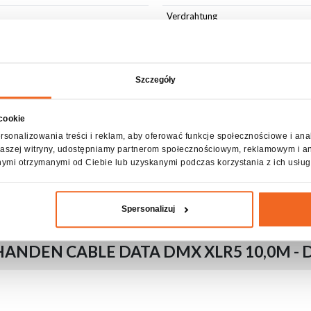
Verdrahtung
Zubehör im Lieferumfang
Szczegóły
 cookie
rsonalizowania treści i reklam, aby oferować funkcje społecznościowe i ana
z naszej witryny, udostępniamy partnerom społecznościowym, reklamowym i a
r
nymi otrzymanymi od Ciebie lub uzyskanymi podczas korzystania z ich usług
Spersonalizuj
NDEN CABLE DATA DMX XLR5 10,0M - D