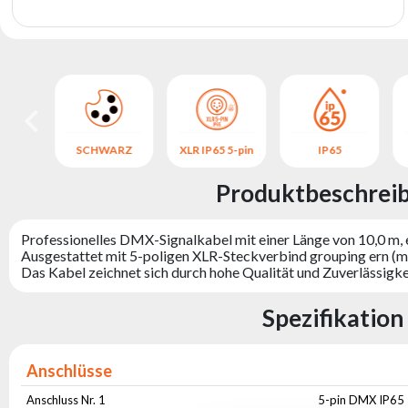
5
SCHWARZ
XLR IP65 5-pin
IP65
Produktbeschrei
Professionelles DMX-Signalkabel mit einer Länge von 10,0 m, e
Ausgestattet mit 5-poligen XLR-Steckverbind grouping ern (mä
Das Kabel zeichnet sich durch hohe Qualität und Zuverlässigke
Spezifikatio
Anschlüsse
Anschluss Nr. 1
5-pin DMX IP65