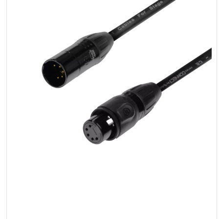
Reflektoren
LED
Zubehör
Ausstellungsbeleuchtung
Laser
Blitze
Leitlichter
Reflektoren
Retro
DMX-
Controller
Reflektoren
Batteriebetrieben
Outlet
Produktarchiv