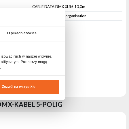
CABLE DATA DMX XLR5 10,0m
Klettband zur Kabelorganisation
O plikach cookies
lizować ruch w naszej witrynie.
nalitycznym. Partnerzy mogą
.
Zezwól na wszystkie
MX-KABEL 5-POLIG