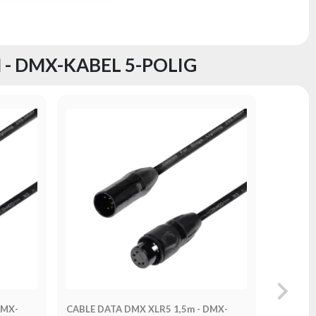
 - DMX-KABEL 5-POLIG
DMX-
CABLE DATA DMX XLR5 1,5m - DMX-
CABLE D