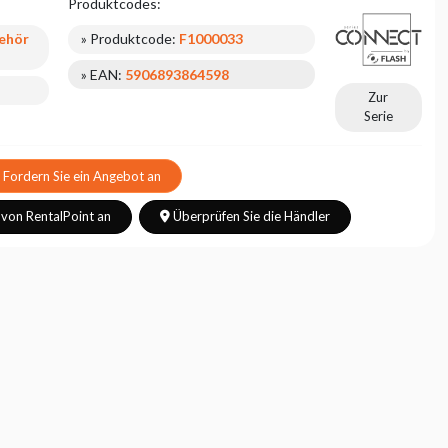
Produktcodes:
ehör
» Produktcode:
F1000033
» EAN:
5906893864598
Zur
Serie
Fordern Sie ein Angebot an
 von RentalPoint an
Überprüfen Sie die Händler