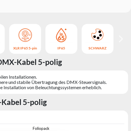
XLR IP65 5-pin
IP65
SCHWARZ
XLR I
MX-Kabel 5-polig
len Installationen.
ichere und stabile Übertragung des DMX-Steuersignals.
ie Installation von Beleuchtungssystemen erheblich.
Kabel 5-polig
Foliopack