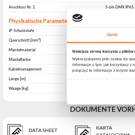
Anschluss Nr. 2
5-pin DMX IP65
Physikalische Parameter
IP-Schutzstufe
IP65
Zgoda
Querschnitt [mm²]
2x0,3
Mantelmaterial
PVC
Niniejsza strona korzysta z plików
Mantelfarbe
Schwarz
Wykorzystujemy pliki cookie do spe
Informacje o tym, jak korzystasz 
Kabelmanagement
Klett-Kabelbinde
połączyć te informacje z innymi da
Länge [m]
10,0
Waage [kg]
0,608
DOKUMENTE VORHA
KARTA
DATA SHEET
KATALOGOWA