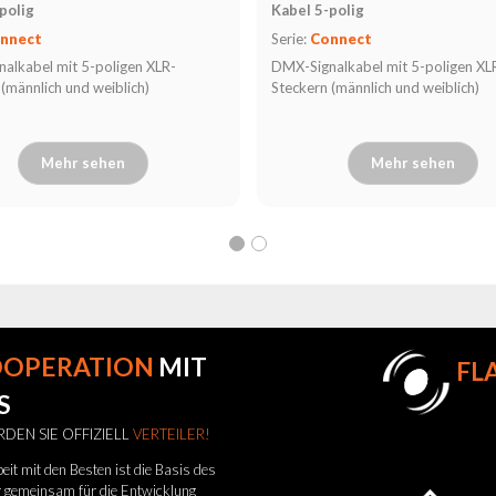
polig
Kabel 5-polig
nnect
Serie:
Connect
alkabel mit 5-poligen XLR-
DMX-Signalkabel mit 5-poligen XL
 (männlich und weiblich)
Steckern (männlich und weiblich)
Mehr sehen
Mehr sehen
OOPERATION
MIT
FL
S
DEN SIE OFFIZIELL
VERTEILER!
t mit den Besten ist die Basis des
ir gemeinsam für die Entwicklung