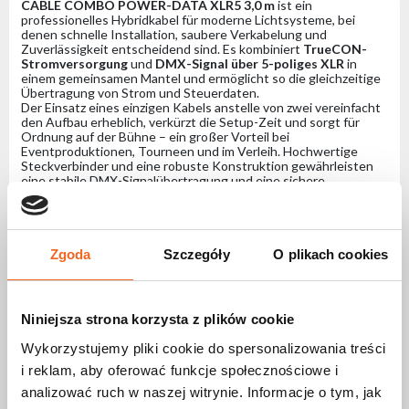
CABLE COMBO POWER-DATA XLR5 3,0 m
ist ein
professionelles Hybridkabel für moderne Lichtsysteme, bei
denen schnelle Installation, saubere Verkabelung und
Zuverlässigkeit entscheidend sind. Es kombiniert
TrueCON-
Stromversorgung
und
DMX-Signal über 5-poliges XLR
in
einem gemeinsamen Mantel und ermöglicht so die gleichzeitige
Übertragung von Strom und Steuerdaten.
Der Einsatz eines einzigen Kabels anstelle von zwei vereinfacht
den Aufbau erheblich, verkürzt die Setup-Zeit und sorgt für
Ordnung auf der Bühne – ein großer Vorteil bei
Eventproduktionen, Tourneen und im Verleih. Hochwertige
Steckverbinder und eine robuste Konstruktion gewährleisten
eine stabile DMX-Signalübertragung und eine sichere
Stromversorgung.
Mit einer Länge von
3
,0 m
eignet sich das Kabel ideal für kurze
Verbindungen zwischen Scheinwerfern, modulare Setups, LED-
Bars und andere professionelle Bühnenleuchten.
Zgoda
Szczegóły
O plikach cookies
Spezifikation CABLE COMBO POWER-DATA
XLR5 3,0 m - Hybridkabel für Strom- und
Niniejsza strona korzysta z plików cookie
Datenübertragung, das TrueCON-
Stromversorgung und 5-poliges XLR-DMX in
Wykorzystujemy pliki cookie do spersonalizowania treści
einem Kabel vereint.
i reklam, aby oferować funkcje społecznościowe i
analizować ruch w naszej witrynie. Informacje o tym, jak