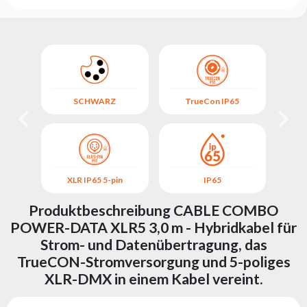
5
SCHWARZ
TrueCon IP65
XLR IP65 5-pin
IP65
X
Produktbeschreibung CABLE COMBO
POWER-DATA XLR5 3,0 m - Hybridkabel für
Strom- und Datenübertragung, das
TrueCON-Stromversorgung und 5-poliges
XLR-DMX in einem Kabel vereint.