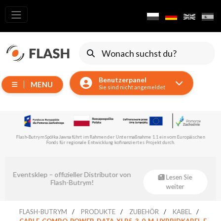
Alle
Produkte
Verschieben
von
Benutzerpanel
Geräten
MENU
Sie sind nicht angemeldet
Generatoren
Reflektoren
LED
Flash-Butrym Spółka Jawna führt ein vom Europäischen Fonds für regionale Entwicklung im
Rahmen der Teilmaßnahme 1.1.1 kofinanziertes Projekt durch.
n
Zubehör
Ausstellungsbeleuchtung
Laser
Audiomaster – offizieller Distributor von
Lesen Sie
Flash-Butrym!
weiter
Blitze
Leitlichter
FLASH-BUTRYM
PRODUKTE
ZUBEHÖR
KABEL
CABLE-COMBO-POWER-DATA-XLR5-3-0-M-HYBRIDKABEL-F-