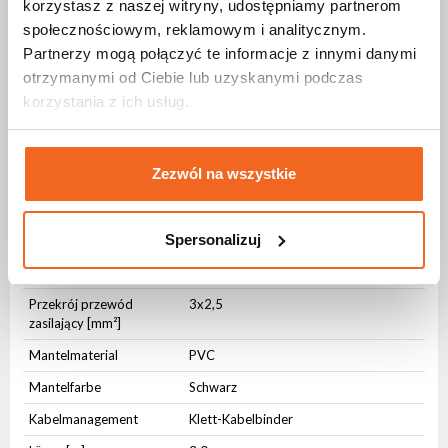
korzystasz z naszej witryny, udostępniamy partnerom
Anschlüsse
społecznościowym, reklamowym i analitycznym.
Złącze DMX In
5-pin XLR IP65
Partnerzy mogą połączyć te informacje z innymi danymi
otrzymanymi od Ciebie lub uzyskanymi podczas
Złącze DMX On
5-pin XLR IP65
korzystania z ich usług.
Złącze zasilania In
TrueCON IP65
Złącze zasilania Out
TrueCON IP65
Zezwól na wszystkie
Physikalische Parameter
IP-Schutzstufe
IP65
Spersonalizuj
Przekrój przewód
2x0,3
sygnałowy DMX [mm²]
Przekrój przewód
3x2,5
zasilający [mm²]
Mantelmaterial
PVC
Mantelfarbe
Schwarz
Kabelmanagement
Klett-Kabelbinder