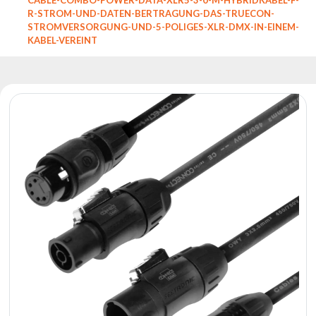
Reflektoren
R-STROM-UND-DATEN-BERTRAGUNG-DAS-TRUECON-
Retro
STROMVERSORGUNG-UND-5-POLIGES-XLR-DMX-IN-EINEM-
KABEL-VEREINT
DMX-
Controller
Reflektoren
Batteriebetrieben
Outlet
Produktarchiv
Suchen
zu
Nachricht
Portfolio
Über
die
Marke