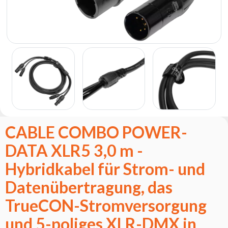
Flash
Satzung
Kontakt
Karriere
Serviceanfrage
Rücksendung
des
Produkts
nach dem
CABLE COMBO POWER-
Test
DATA XLR5 3,0 m -
Leasing
Häufig
Hybridkabel für Strom- und
Gestellte
Datenübertragung, das
Fragen
TrueCON-Stromversorgung
Wählen
und 5-poliges XLR-DMX in
Serie