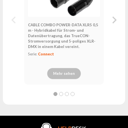
CABLE COMBO POWER-DATA XLR5 0,5
CABLE 
m - Hybridkabel für Strom- und
10,0 m -
Datenübertragung, das TrueCON-
Datenüb
Stromversorgung und 5-poliges XLR-
Stromver
DMX in einem Kabel vereint.
DMX in e
Serie:
Connect
Serie:
Co
Mehr sehen