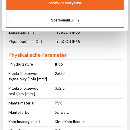
Zezwól na wszystkie
Anschlüsse
Złącze DMX In
3-pin XLR IP65
Spersonalizuj
Złącze DMX On
3-pin XLR IP65
Złącze zasilania In
TrueCON IP65
Złącze zasilania Out
TrueCON IP65
Physikalische Parameter
IP-Schutzstufe
IP65
Przekrój przewód
2x0,3
sygnałowy DMX [mm²]
Przekrój przewód
3x2,5
zasilający [mm²]
Mantelmaterial
PVC
Mantelfarbe
Schwarz
Kabelmanagement
Klett-Kabelbinder