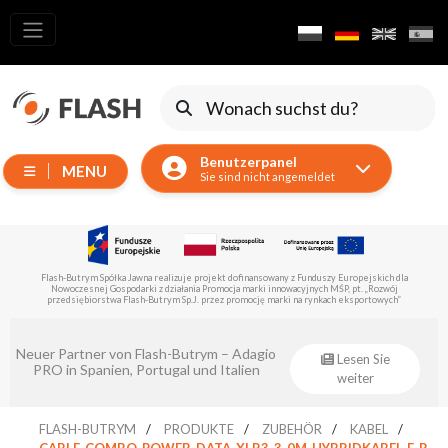
Alle
Produkte
Verschieben
von
Benutzerpanel
Geräten
MENU
Sie sind nicht angemeldet
Generatoren
Reflektoren
LED
Flash-Butrym Spółka Jawna führt im Rahmen der Untermaßnahme 1.1 ein vom Europäischen
Zubehör
Fonds für regionale Entwicklung kofinanziertes Projekt durch.
Ausstellungsbeleuchtung
Laser
Eventsklep – offizieller Distributor von
Lesen Sie
Flash-Butrym!
weiter
Blitze
Leitlichter
FLASH-BUTRYM
PRODUKTE
ZUBEHÖR
KABEL
CABLE-COMBO-POWER-DATA-XLR3-3-0M-HYBRIDKABEL-F-R-