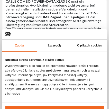
CABLE COMBO POWER–DATA XLR3 3,0 m
ist ein
professionelles Hybridkabel für moderne Lichtsysteme, bei
denen schnelle Installation, saubere Verkabelung und
Zuverlässigkeit entscheidend sind. Es kombiniert
TrueCON-
Stromversorgung
und
DMX-Signal über 3-poliges XLR
in
einem gemeinsamen Mantel und ermöglicht so die gleichzeitige
Übertragung von Strom und Steuerdaten.
Der Einsatz eines einzigen Kabels anstelle von zwei vereinfacht
den Aufbau erheblich, verkürzt die Setup-Zeit und sorgt für
Ordnung auf der Bühne – ein großer Vorteil bei
Eventproduktionen, Tourneen und im Verleih. Hochwertige
Steckverbinder und eine robuste Konstruktion gewährleisten
Zgoda
Szczegóły
O plikach cookies
eine stabile DMX-Signalübertragung und eine sichere
Stromversorgung.
Mit einer Länge von
3,0 m
eignet sich das Kabel ideal für kurze
Verbindungen zwischen Scheinwerfern, modulare Setups, LED-
Niniejsza strona korzysta z plików cookie
Bars und andere professionelle Bühnenleuchten.
Wykorzystujemy pliki cookie do spersonalizowania treści i reklam,
aby oferować funkcje społecznościowe i analizować ruch w naszej
Spezifikation CABLE COMBO POWER-DATA
witrynie. Informacje o tym, jak korzystasz z naszej witryny,
XLR3 3,0m - Hybridkabel für Strom- und
udostępniamy partnerom społecznościowym, reklamowym i
analitycznym. Partnerzy mogą połączyć te informacje z innymi
Datenübertragung, das TrueCON-
danymi otrzymanymi od Ciebie lub uzyskanymi podczas korzystania
Stromversorgung und 3-poliges XLR-DMX in
z ich usług.
einem Kabel vereint.