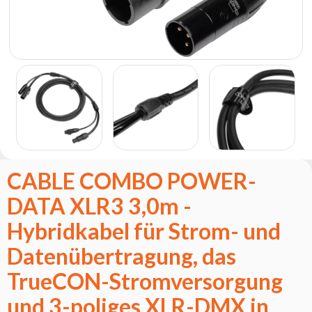
Flash
Satzung
Kontakt
Karriere
Serviceanfrage
Rücksendung
des
Produkts
nach dem
CABLE COMBO POWER-
Test
DATA XLR3 3,0m -
Leasing
Häufig
Hybridkabel für Strom- und
Gestellte
Datenübertragung, das
Fragen
TrueCON-Stromversorgung
Wählen
und 3-poliges XLR-DMX in
Serie