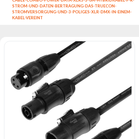
Reflektoren
STROM-UND-DATEN-BERTRAGUNG-DAS-TRUECON-
Retro
STROMVERSORGUNG-UND-3-POLIGES-XLR-DMX-IN-EINEM-
KABEL-VEREINT
DMX-
Controller
Reflektoren
Batteriebetrieben
Outlet
Produktarchiv
Suchen
zu
Nachricht
Portfolio
Über
die
Marke