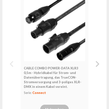
CABLE COMBO POWER-DATA XLR3
CABLE 
0,5m - Hybridkabel für Strom- und
5,0m - H
Datenübertragung, das TrueCON-
Datenüb
Stromversorgung und 3-poliges XLR-
Stromver
DMX in einem Kabel vereint.
DMX in e
Serie:
Connect
Serie:
Co