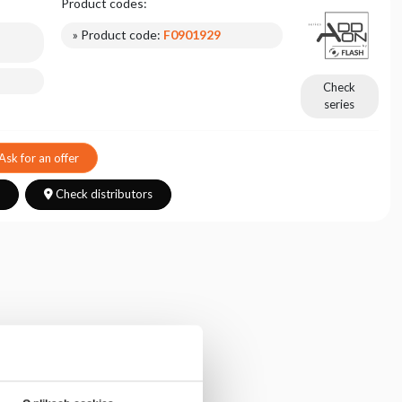
Product codes:
» Product code:
F0901929
Check
series
Ask for an offer
s
Check distributors