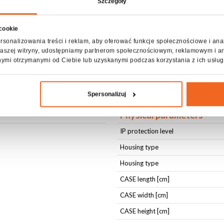
Szczegóły
 cookie
ct description CASE FOR 4x WASH LE
rsonalizowania treści i reklam, aby oferować funkcje społecznościowe i ana
z naszej witryny, udostępniamy partnerom społecznościowym, reklamowym i a
nymi otrzymanymi od Ciebie lub uzyskanymi podczas korzystania z ich usług
ecification CASE FOR 4x WASH LED 3
Spersonalizuj
Physical parameters
IP protection level
Housing type
Housing type
CASE length [cm]
CASE width [cm]
CASE height [cm]