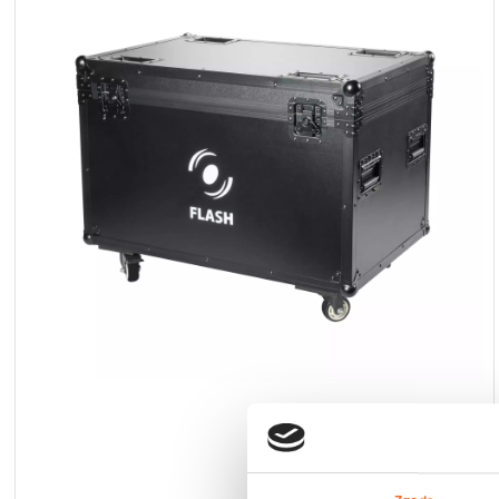
LED
Accessories
Exposition
Lighting
Lasers
Strobes
Follow
Spot
Reflectors
Retro
DMX
Controllers
Reflectors
Battery
Outlet
Product