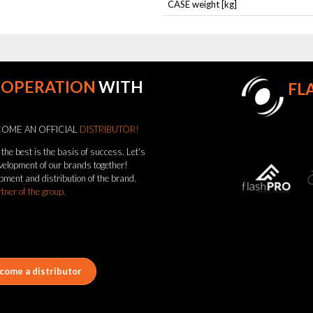
CASE weight [kg]
OOPERATION
WITH
FL
OME AN OFFICIAL
DISTRIBUTOR!
the best is the basis of success. Let's
evelopment of our brands together!
pment and distribution of the brand.
rtner of the group.
come a distributor