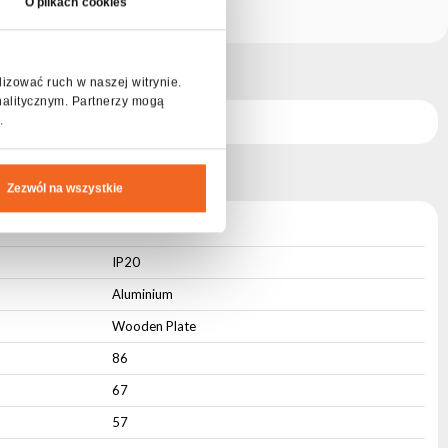
O plikach cookies
D 3610
lizować ruch w naszej witrynie.
nalitycznym. Partnerzy mogą
.
610
Zezwól na wszystkie
IP20
Aluminium
Wooden Plate
86
67
57