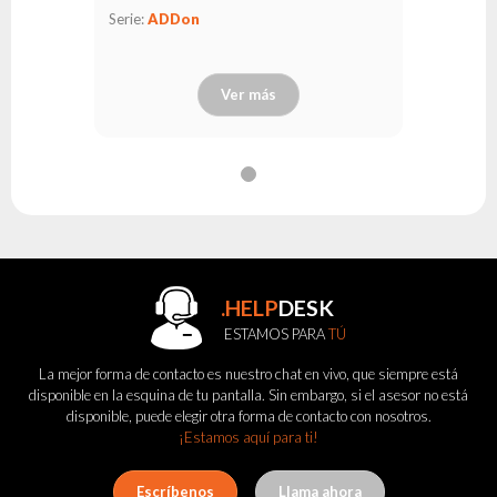
Serie:
ADDon
Ver más
.HELP
DESK
ESTAMOS PARA
TÚ
La mejor forma de contacto es nuestro chat en vivo, que siempre está
disponible en la esquina de tu pantalla. Sin embargo, si el asesor no está
disponible, puede elegir otra forma de contacto con nosotros.
¡Estamos aquí para ti!
Escríbenos
Llama ahora