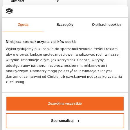
Cantidad
18
Fuerza (W)
12
Número de secciones de
1
control
Zgoda
Szczegóły
O plikach cookies
Índice de reproducción
65
cromática (CRI)
Niniejsza strona korzysta z plików cookie
Wykorzystujemy pliki cookie do spersonalizowania treści i reklam,
Sistema de mezcla de colores
aby oferować funkcje społecznościowe i analizować ruch w naszej
witrynie. Informacje o tym, jak korzystasz z naszej witryny,
RGBWAUV
8 bit
udostępniamy partnerom społecznościowym, reklamowym i
analitycznym. Partnerzy mogą połączyć te informacje z innymi
Atenuación
danymi otrzymanymi od Ciebie lub uzyskanymi podczas korzystania
z ich usług.
Atenuación
8 bit
Ángulo de haz
Zezwól na wszystkie
Ángulo de haz
Angulo
Luz estroboscópica - frecuencia
Spersonalizuj