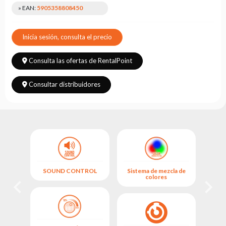
Leasing
» EAN:
5905358808450
Preguntas
Frecuentes
Inicia sesión, consulta el precio
Elegir
Consulta las ofertas de RentalPoint
serie
Consultar distribuidores
SOUND CONTROL
Sistema de mezcla de
M
colores