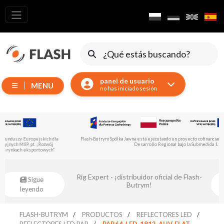
Todos los
productos
Dispositivos
móviles
panel de usuario
MENU
Generadores
no has iniciado sesión
Reflectores
LED
Accesorios
Flash-Butrym Spółka Jawna está ejecutando un proyecto cofinanciado por el Fondo Europeo de
Desarrollo Regional bajo la Submedida 1.1.
Iluminación
de
…
exposiciones
Rig Expert - ¡distribuidor oficial de Flash-
Sigue
Láseres
Butrym!
leyendo
…
Luces
estroboscópicas
FLASH-BUTRYM
PRODUCTOS
REFLECTORES LED
REFLECTORES LED PAR
PAR64-LED-1812-AUV-FLAT