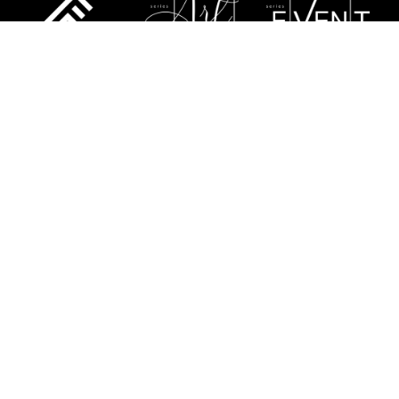
ESTATUTO
POLÍTICA DE PRIVACIDAD
RGPD
POLÍTICA DE GARANTÍA
SERVICIO
CONTÁCTENOS
SITE MAP
FLASH-BUTRYM SP.J.
SKARBIMIERZYCE 18
72-002 DOŁUJE
WOJ. ZACHODNIOPOMORSKIE
NIP: 8521821382
COPYRIGHT © 2024-2026 - ALL RIGHTS RESERVED.