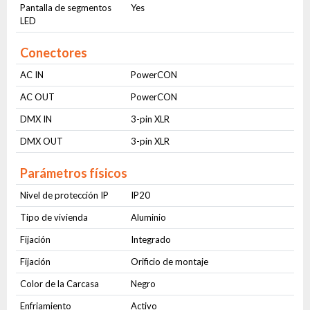
Pantalla de segmentos
Yes
LED
Conectores
AC IN
PowerCON
AC OUT
PowerCON
DMX IN
3-pin XLR
DMX OUT
3-pin XLR
Parámetros físicos
Nivel de protección IP
IP20
Tipo de vivienda
Aluminio
Fijación
Integrado
Fijación
Orificio de montaje
Color de la Carcasa
Negro
Enfriamiento
Activo