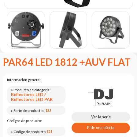
Portfolio
Acerca
de la
marca
flash
Estatuto
Contacto
PAR64 LED 1812 +AUV FLAT
Carrera
Solicitud
Información general:
de
servicio
» Producto de categoría:
Reflectores LED /
Reflectores LED PAR
Devolución
del
DJ
» Serie de productos:
producto
Ver la serie
después
Códigos de producto:
de
Pide una oferta
probarlo
DJ
» Código de producto: