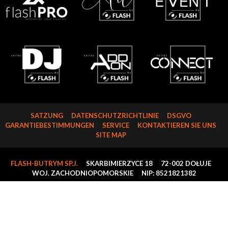
SATZUNG
DATENSCHUTZRICHTLINIE
DSGVO
GARANTIEBESTIMMUNGEN
SERVICE
KONTAKTIEREN SIE UNS
SITE MAP
FLASH-BUTRYM SP.J.
SKARBIMIERZYCE 18
72-002 DOŁUJE
WOJ. ZACHODNIOPOMORSKIE
NIP: 8521821382
COPYRIGHT © 2024-2026 - ALL RIGHTS RESERVED.