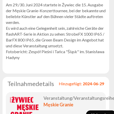
Flash
Am 29./30. Juni 2024 startete in Żywiec die 15. Ausgabe
Satzung
der Męskie Granie-Konzerttournee, bei der bekannte und
beliebte Künstler auf den Bühnen vieler Städte auftreten
Kontakt
werden.
Karriere
Es wird auch eine Gelegenheit sein, zahlreiche Geräte der
flashART-Serie in Aktion zu sehen: StrobeFX 1000 IP65 /
Serviceanfrage
BarFX 800 IP65, die Green Beam Design im Angebot hat
Rücksendung
und diese Veranstaltung umsetzt.
des
Fotobericht: Zespół Pieśni i Tańca "Śląsk" im. Stanisława
Produkts
Hadyny
nach dem
Test
Leasing
Häufig
Teilnahmedetails
Hinzugefügt:
2024-06-29
Gestellte
Fragen
Veranstaltung/Veranstaltungsreihe
Wählen
Męskie Granie
Serie