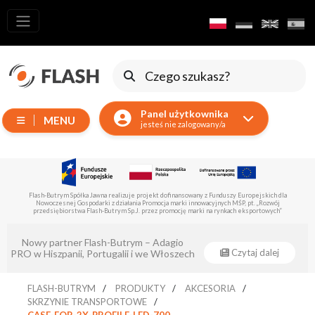
Wszystkie
produkty
Ruchome
Urządzenia
Panel użytkownika
MENU
Wytwornice
jesteś nie zalogowany/a
Reflektory
LED
Akcesoria
Flash-Butrym Spółka Jawna realizuje projekt dofinansowany z Funduszy Europejskich dla
Nowoczesnej Gospodarki z działania Promocja marki innowacyjnych MŚP, pt. „Rozwój
Oświetlenie
przedsiębiorstwa Flash-Butrym Sp.J. przez promocję marki na rynkach eksportowych”
Ekspozycyjne
Nowy partner Flash-Butrym – Adagio
Lasery
Czytaj dalej
PRO w Hiszpanii, Portugalii i we Włoszech
Stroboskopy
FLASH-BUTRYM
PRODUKTY
AKCESORIA
Reflektory
SKRZYNIE TRANSPORTOWE
Prowadzące
CASE-FOR-2X-PROFILE-LED-700