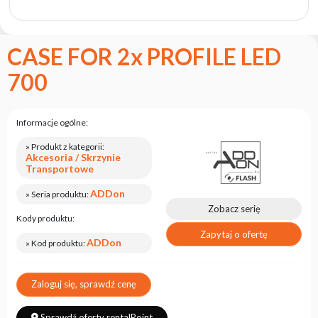
marce
flash
Regulamin
CASE FOR 2x PROFILE LED
Kontakt
700
Kariera
Zgłoszenie
Informacje ogólne:
Serwisowe
» Produkt z kategorii:
Zwrot
Akcesoria / Skrzynie
produktu
Transportowe
po
testach
ADDon
» Seria produktu:
Zobacz serię
Leasing
Kody produktu:
Zapytaj o ofertę
Częste
ADDon
» Kod produktu:
Pytania
Zaloguj się, sprawdź cenę
Wybierz
serię
Sprawdź oferty rentalPoint