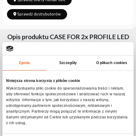
Sprawdź dystrybutorów
Opis produktu CASE FOR 2x PROFILE LED
700
Masywna skrzynia transportowa na 2 urządzenia PROFILE LED
Zgoda
Szczegóły
O plikach cookies
700. Dzięki przegrodom wewnętrznym, zapewnisz bezpieczne
przechowywanie oraz transport dwóm urządzeniom, wraz z
kablami i akcesoriami. Skrzynia wyposażona została w cztery
stabilne kółka z blokadami, wygodne rączki umożliwiające jej
Niniejsza strona korzysta z plików cookie
przenoszenie, a całość została wzmocniona aluminiowymi
profilami wraz z kulowymi narożniki, które dodatkowo
Wykorzystujemy pliki cookie do spersonalizowania treści i reklam,
zabezpieczają konstrukcje, oraz chronią otoczenie dzięki
aby oferować funkcje społecznościowe i analizować ruch w naszej
wyeliminowaniu ostrych krawędzi. Otwierane jest jednostronnie,
witrynie. Informacje o tym, jak korzystasz z naszej witryny,
a odpowiedni kąt odchylenia sprawia, że górna część skrzyni nie
udostępniamy partnerom społecznościowym, reklamowym i
opada, zapewniając łatwy i wygodny dostęp do
przechowywanych rzeczy. Środek z przegrodami, wyściełany jest
analitycznym. Partnerzy mogą połączyć te informacje z innymi
miękką pianka techniczną, która doskonale zabezpiecza
danymi otrzymanymi od Ciebie lub uzyskanymi podczas korzystania
przechowywane elementy przed uszkodzeniem.
z ich usług.
Specyfikacja CASE FOR 2x PROFILE LED 700