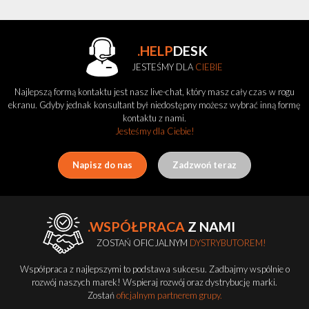
.HELP
DESK
JESTEŚMY DLA
CIEBIE
Najlepszą formą kontaktu jest nasz live-chat, który masz cały czas w rogu
ekranu. Gdyby jednak konsultant był niedostępny możesz wybrać inną formę
kontaktu z nami.
Jesteśmy dla Ciebie!
Napisz do nas
Zadzwoń teraz
.WSPÓŁPRACA
Z NAMI
ZOSTAŃ OFICJALNYM
DYSTRYBUTOREM!
Współpraca z najlepszymi to podstawa sukcesu. Zadbajmy wspólnie o
rozwój naszych marek! Wspieraj rozwój oraz dystrybucję marki.
Zostań
oficjalnym partnerem grupy.