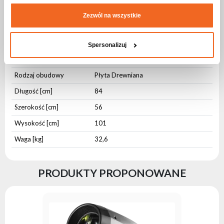
Zezwól na wszystkie
Parametry fizyczne
Stopień ochrony IP
IP20
Spersonalizuj
Rodzaj obudowy
Aluminium
Rodzaj obudowy
Płyta Drewniana
Długość [cm]
84
Szerokość [cm]
56
Wysokość [cm]
101
Waga [kg]
32,6
PRODUKTY PROPONOWANE