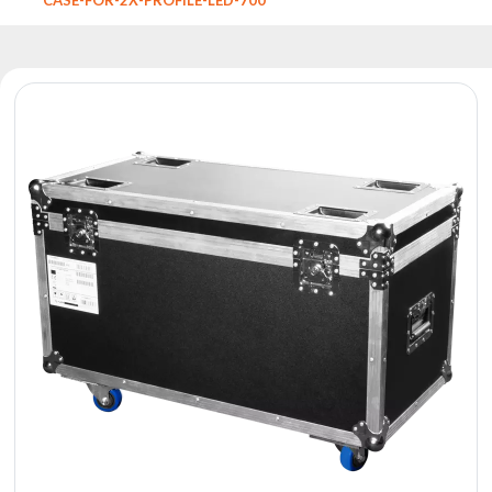
Reflektory
Retro
Sterowniki
DMX
Reflektory
Bateryjne
Outlet
Archiwum
produktów
Zobacz
także
Aktualności
Portfolio
O